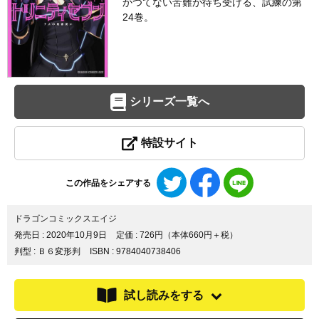
かつてない苦難が待ち受ける、試練の第
24巻。
シリーズ一覧へ
特設サイト
Twitter
Facebook
LINE
この作品をシェアする
で
で
で
シ
シ
シ
ェ
ェ
ェ
ドラゴンコミックスエイジ
ア
ア
ア
発売日 :
2020年10月9日
定価 : 726円（本体660円＋税）
す
す
す
判型 : Ｂ６変形判
ISBN : 9784040738406
る
る
る
試し読みをする