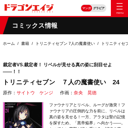
マンガ
グラビア
menu
コミックス情報
ホーム
書籍
トリニティセブン 7人の魔書使い
トリニティセブ
裁定者VS.裁定者！ リベルが見せる真の姿に刮目せよ
――！！
トリニティセブン ７人の魔書使い 24
原作：
サイトウ ケンジ
作画：
奈央 晃徳
ファウナリアとリベル、ルーグが激突！フ
ァウナリアの圧倒的な力を前に、リベルは
真の姿を見せる！一方、アラタは聖の記憶
を探すため、「黒帝焔界」へ向かう――。