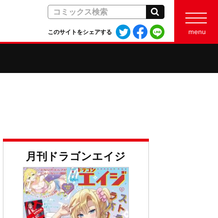
検索
Twitter
Facebook
LINE
menu
このサイトをシェアする
で
で
で
シ
シ
シ
ェ
ェ
ェ
ア
ア
ア
す
す
す
る
る
る
月刊ドラゴンエイジ