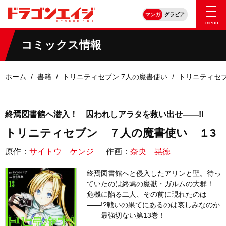
マンガ
グラビア
menu
コミックス情報
ホーム
書籍
トリニティセブン 7人の魔書使い
トリニティセ
終焉図書館へ潜入！ 囚われしアラタを救い出せ――!!
トリニティセブン ７人の魔書使い １3
原作：
サイトウ ケンジ
作画：
奈央 晃徳
終焉図書館へと侵入したアリンと聖。待っ
ていたのは終焉の魔獣・ガルムの大群！
危機に陥る二人、その前に現れたのは
――!?戦いの果てにあるのは哀しみなのか
――最強切ない第13巻！