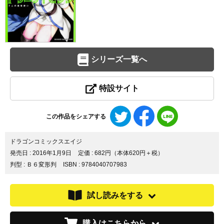
シリーズ一覧へ
特設サイト
Twitter
Facebook
LINE
この作品をシェアする
で
で
で
シ
シ
シ
ェ
ェ
ェ
ドラゴンコミックスエイジ
ア
ア
ア
発売日 :
2016年1月9日
定価 : 682円（本体620円＋税）
す
す
す
判型 : Ｂ６変形判
ISBN : 9784040707983
る
る
る
試し読みをする
購入はこちらから