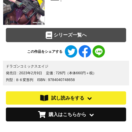
――！
シリーズ一覧へ
Twitter
Facebook
LINE
この作品をシェアする
で
で
で
シ
シ
シ
ェ
ェ
ェ
ドラゴンコミックスエイジ
ア
ア
ア
発売日 :
2023年2月9日
定価 : 726円（本体660円＋税）
す
す
す
判型 : Ｂ６変形判
ISBN : 9784040748658
る
る
る
試し読みをする
購入はこちらから