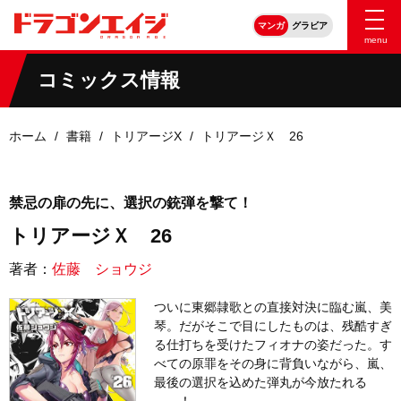
マンガ
グラビア
menu
コミックス情報
ホーム
書籍
トリアージX
トリアージＸ 26
禁忌の扉の先に、選択の銃弾を撃て！
トリアージＸ 26
著者：
佐藤 ショウジ
ついに東郷隷歌との直接対決に臨む嵐、美
琴。だがそこで目にしたものは、残酷すぎ
る仕打ちを受けたフィオナの姿だった。す
べての原罪をその身に背負いながら、嵐、
最後の選択を込めた弾丸が今放たれる