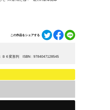
Twitter
Facebook
LINE
この作品をシェアする
で
で
で
シ
シ
シ
ェ
ェ
ェ
ア
ア
ア
 : Ｂ６変形判
ISBN : 9784047128545
す
す
す
る
る
る