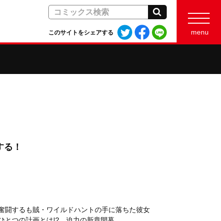
検索
Twitter
Facebook
LINE
menu
このサイトをシェアする
で
で
で
シ
シ
シ
ェ
ェ
ェ
ア
ア
ア
す
す
す
る
る
る
する！
奮闘するも賊・ワイルドハントの手に落ちた彼女
とつの計画とは!? 迫力の新章開幕