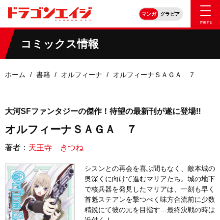
マンガ
グラビア
menu
コミックス情報
ホーム
書籍
オルフィーナ
オルフィーナＳＡＧＡ ７
大河SFファンタジーの傑作！待望の最新刊が遂に登場!!
オルフィーナＳＡＧＡ ７
著者：
天王寺 きつね
シスンとの再会を喜ぶ間もなく、敵本城の
奥深くに向けて進むマリアたち。城の地下
で核兵器を発見したマリアは、一刻も早く
首魁ステアンを撃つべく味方合流前に少数
精鋭にて彼の元を目指す…最終決戦の時は