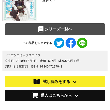
近付く！
シリーズ一覧へ
Twitter
Facebook
LINE
この作品をシェアする
で
で
で
シ
シ
シ
ェ
ェ
ェ
ドラゴンコミックスエイジ
ア
ア
ア
発売日 :
2010年12月7日
定価 : 626円（本体580円＋税）
す
す
す
判型 : Ｂ６変形判
ISBN : 9784047127043
る
る
る
試し読みをする
購入はこちらから