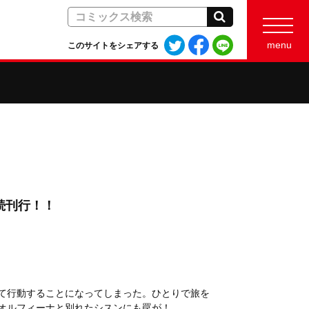
検索
Twitter
Facebook
LINE
menu
このサイトをシェアする
で
で
で
シ
シ
シ
ェ
ェ
ェ
ア
ア
ア
す
す
す
る
る
る
続刊行！！
て行動することになってしまった。ひとりで旅を
オルフィーナと別れたシスンにも罠が！