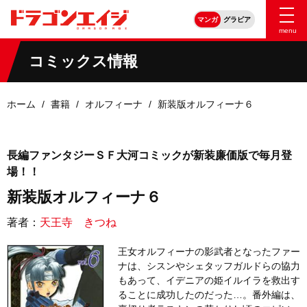
マンガ
グラビア
menu
コミックス情報
ホーム
書籍
オルフィーナ
新装版オルフィーナ６
長編ファンタジーＳＦ大河コミックが新装廉価版で毎月登
場！！
新装版オルフィーナ６
著者：
天王寺 きつね
王女オルフィーナの影武者となったファー
ナは、シスンやシェタッフガルドらの協力
もあって、イデニアの姫イルイラを救出す
ることに成功したのだった…。番外編は、