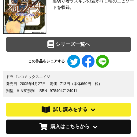
裏切り者ラスキンの若かりし頃のエピソー
ドを収録。
シリーズ一覧へ
Twitter
Facebook
LINE
この作品をシェアする
で
で
で
シ
シ
シ
ェ
ェ
ェ
ドラゴンコミックスエイジ
ア
ア
ア
発売日 :
2005年4月27日
定価 : 713円（本体660円＋税）
す
す
す
判型 : Ｂ６変形判
ISBN : 9784047124011
る
る
る
試し読みをする
購入はこちらから