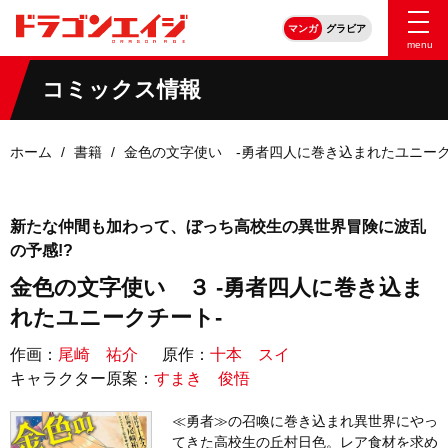
マンガ
グラビア
menu
コミックス情報
ホーム
書籍
金色の文字使い ‐勇者四人に巻き込まれたユニーク
新たな仲間も加わって、ぼっち高校生の異世界冒険に波乱
の予感!?
金色の文字使い ３ ‐勇者四人に巻き込ま
れたユニークチート‐
作画：
尾崎 祐介
原作：
十本 スイ
キャラクター原案：
すまき 俊悟
≪勇者≫の召喚に巻き込まれ異世界にやっ
てきた高校生の丘村日色。レア食材を求め