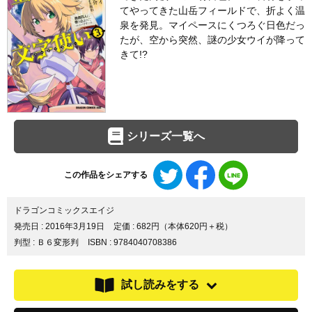
てやってきた山岳フィールドで、折よく温
泉を発見。マイペースにくつろぐ日色だっ
たが、空から突然、謎の少女ウイが降って
きて!?
シリーズ一覧へ
Twitter
Facebook
LINE
この作品をシェアする
で
で
で
シ
シ
シ
ェ
ェ
ェ
ドラゴンコミックスエイジ
ア
ア
ア
発売日 :
2016年3月19日
定価 : 682円（本体620円＋税）
す
す
す
判型 : Ｂ６変形判
ISBN : 9784040708386
る
る
る
試し読みをする