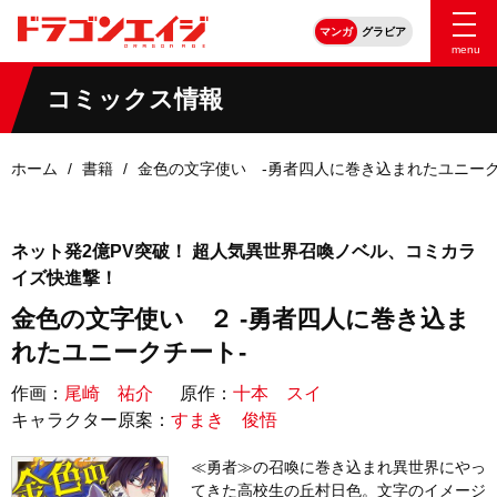
マンガ
グラビア
menu
コミックス情報
ホーム
書籍
金色の文字使い ‐勇者四人に巻き込まれたユニーク
ネット発2億PV突破！ 超人気異世界召喚ノベル、コミカラ
イズ快進撃！
金色の文字使い ２ ‐勇者四人に巻き込ま
れたユニークチート‐
作画：
尾崎 祐介
原作：
十本 スイ
キャラクター原案：
すまき 俊悟
≪勇者≫の召喚に巻き込まれ異世界にやっ
てきた高校生の丘村日色。文字のイメージ