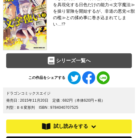
を具現化する日色だけの能力≪文字魔法≫
を操り冒険を開始するが、非道の悪党≪獣
の檻≫との揉め事に巻き込まれてしま
い…!?
シリーズ一覧へ
Twitter
Facebook
LINE
この作品をシェアする
で
で
で
シ
シ
シ
ェ
ェ
ェ
ドラゴンコミックスエイジ
ア
ア
ア
発売日 :
2015年11月20日
定価 : 682円（本体620円＋税）
す
す
す
判型 : Ｂ６変形判
ISBN : 9784040707525
る
る
る
試し読みをする