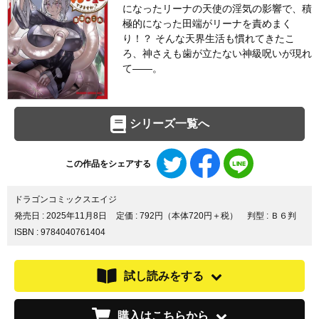
になったリーナの天使の淫気の影響で、積
極的になった田端がリーナを責めまく
り！？ そんな天界生活も慣れてきたこ
ろ、神さえも歯が立たない神級呪いが現れ
て――。
シリーズ一覧へ
Twitter
Facebook
LINE
この作品をシェアする
で
で
で
シ
シ
シ
ェ
ェ
ェ
ドラゴンコミックスエイジ
ア
ア
ア
発売日 :
2025年11月8日
定価 : 792円（本体720円＋税）
判型 : Ｂ６判
す
す
す
ISBN : 9784040761404
る
る
る
試し読みをする
購入はこちらから