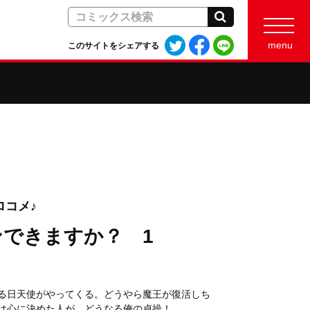
検索
Twitter
Facebook
LINE
menu
このサイトをシェアする
で
で
で
シ
シ
シ
ェ
ェ
ェ
ア
ア
ア
す
す
す
る
る
る
コメ♪
できますか？ 1
る日天使がやってくる。どうやら魔王が復活しち
は心に決めた人が…どうなる俺の貞操！