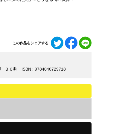
Twitter
Facebook
LINE
この作品をシェアする
で
で
で
シ
シ
シ
ェ
ェ
ェ
ア
ア
ア
 : Ｂ６判
ISBN : 9784040729718
す
す
す
る
る
る