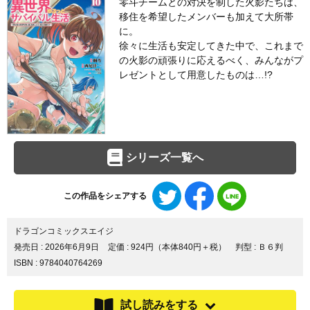
零斗チームとの対決を制した火影たちは、
移住を希望したメンバーも加えて大所帯
に。
徐々に生活も安定してきた中で、これまで
の火影の頑張りに応えるべく、みんながプ
レゼントとして用意したものは…!?
シリーズ一覧へ
Twitter
Facebook
LINE
この作品をシェアする
で
で
で
シ
シ
シ
ェ
ェ
ェ
ドラゴンコミックスエイジ
ア
ア
ア
発売日 :
2026年6月9日
定価 : 924円（本体840円＋税）
判型 : Ｂ６判
す
す
す
ISBN : 9784040764269
る
る
る
試し読みをする