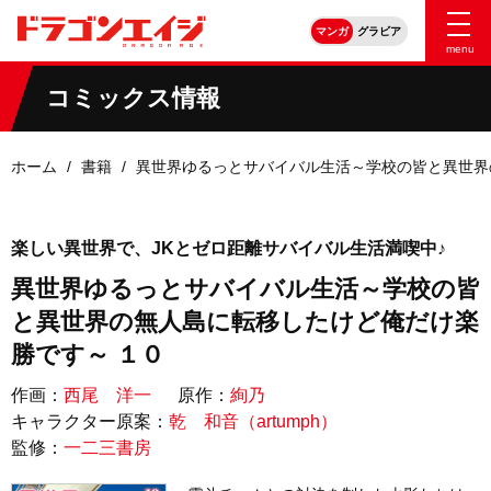
マンガ
グラビア
menu
コミックス情報
ホーム
書籍
異世界ゆるっとサバイバル生活～学校の皆と異世界
楽しい異世界で、JKとゼロ距離サバイバル生活満喫中♪
異世界ゆるっとサバイバル生活～学校の皆
と異世界の無人島に転移したけど俺だけ楽
勝です～ １０
作画：
西尾 洋一
原作：
絢乃
キャラクター原案：
乾 和音（artumph）
監修：
一二三書房