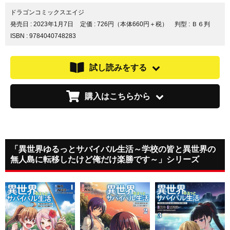
シ
シ
シ
ェ
ェ
ェ
ドラゴンコミックスエイジ
ア
ア
ア
発売日 :
2023年1月7日
定価 : 726円（本体660円＋税）
判型 : Ｂ６判
す
す
す
ISBN : 9784040748283
る
る
る
試し読みをする
購入はこちらから
「異世界ゆるっとサバイバル生活～学校の皆と異世界の
無人島に転移したけど俺だけ楽勝です～」シリーズ