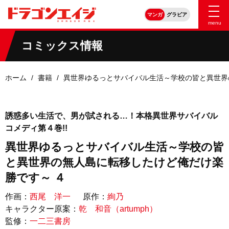
マンガ
グラビア
menu
コミックス情報
ホーム
書籍
異世界ゆるっとサバイバル生活～学校の皆と異世界
誘惑多い生活で、男が試される…！本格異世界サバイバル
コメディ第４巻!!
異世界ゆるっとサバイバル生活～学校の皆
と異世界の無人島に転移したけど俺だけ楽
勝です～ ４
作画：
西尾 洋一
原作：
絢乃
キャラクター原案：
乾 和音（artumph）
監修：
一二三書房