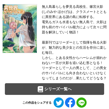
無人島暮らしを夢見る高校生、篠宮火影
(しのみや ほかげ)は、クラスメートととも
に異世界にある謎の島に転移する。
電気もガスも水道もない無人島で、火影は
持ち前のサバイバル能力によって次々に問
題を解決していく物語！
最新刊ではリーダーとして指揮を執る火影
が、魅力的な美少女との生活を存分に楽し
む毎日。
しかし、とある女性からハーレムが崩れか
ねない一言が火影を追い込む形となる！
リーダーとして一人の男として、この男女
のサバイバルにも向き合わないといけなく
なってしまうのだが…果たしてどうなる？
シリーズ一覧へ
Twitter
Facebook
LINE
この作品をシェアする
で
で
で