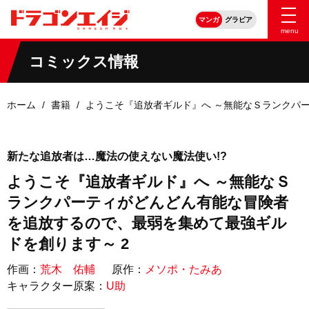
マンガ
グラビア
menu
コミックス情報
ホーム
書籍
ようこそ『追放者ギルド』へ ～無能なＳランクパ
新たな追放者は…魔法の使えない魔法使い!?
ようこそ『追放者ギルド』へ ～無能なＳ
ランクパーティがどんどん有能な冒険者
を追放するので、最弱を集めて最強ギル
ドを創ります～ 2
作画：
荒木 佑輔
原作：
メソポ・たみあ
キャラクター原案：
U助