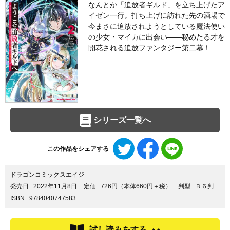
なんとか「追放者ギルド」を立ち上げたア
イゼン一行。打ち上げに訪れた先の酒場で
今まさに追放されようとしている魔法使い
の少女・マイカに出会い――秘めたる才を
開花される追放ファンタジー第二幕！
シリーズ一覧へ
Twitter
Facebook
LINE
この作品をシェアする
で
で
で
シ
シ
シ
ェ
ェ
ェ
ドラゴンコミックスエイジ
ア
ア
ア
発売日 :
2022年11月8日
定価 : 726円（本体660円＋税）
判型 : Ｂ６判
す
す
す
ISBN : 9784040747583
る
る
る
試し読みをする