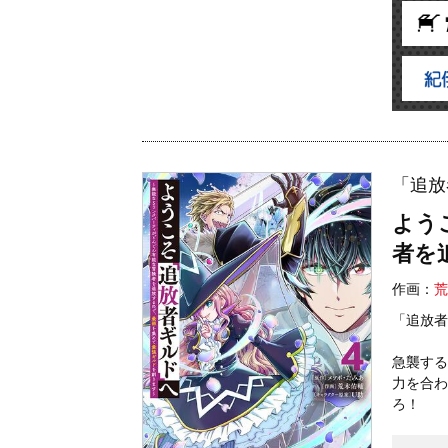
「追放
よう
者を
作画：
荒
「追放者
急襲する
力を合わ
ろ！