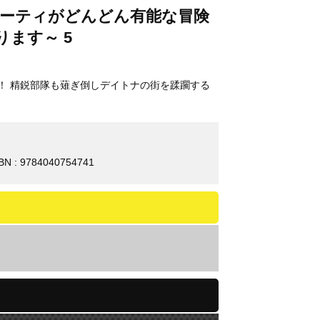
パーティがどんどん有能な冒険
ます～ 5
！ 精鋭部隊も薙ぎ倒しデイトナの街を蹂躙する
BN : 9784040754741