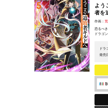
よう
者を
作画：
荒
恐るべき
ドラゴン
ドラ
発売日