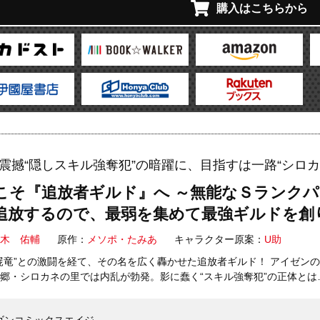
購入はこちらから
震撼“隠しスキル強奪犯”の暗躍に、目指すは一路“シロカ
こそ『追放者ギルド』へ ～無能なＳランク
追放するので、最弱を集めて最強ギルドを創り
木 佑輔
原作：
メソポ・たみあ
キャラクター原案：
U助
屍竜”との激闘を経て、その名を広く轟かせた追放者ギルド！ アイゼン
郷・シロカネの里では内乱が勃発。影に蠢く“スキル強奪犯”の正体とは…