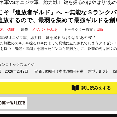
ネ軍VSオニジマ軍、総力戦！ 鍵を握るのはやはり“あの男
こそ『追放者ギルド』へ ～無能なＳランク
追放するので、最弱を集めて最強ギルドを創り
木 佑輔
原作：
メソポ・たみあ
キャラクター原案：
U助
軍VSオニジマ軍、総力戦！ 鍵を握るのはやはり“あの男”!?
た無数のスキルを操るロキによって窮地に立たされてしまうアイゼン！
を持つ「鬼鎧・黒鋼」を纏ったギンコら逆賊たちに、反撃の刃は届くのか
ゴンコミックスエイジ
 :
2026年2月9日
定価 : 836円（本体760円＋税）
判型 : Ｂ６判
IS
試し読みをする