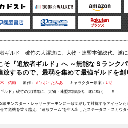
者ギルド」破竹の大躍進に、大物・連盟本部総代、遂に動
こそ『追放者ギルド』へ ～無能なＳランク
追放するので、最弱を集めて最強ギルドを創り
木 佑輔
原作：
メソポ・たみあ
キャラクター原案：
U助
ギルド」破竹の大躍進に、大物・連盟本部総代、遂に動く――!!
S級モンスター・レッサーデーモンに一致団結して対抗するアイゼンた
せて危機を乗り越え、“追放ブーム”を生み出したステータス・スカウ