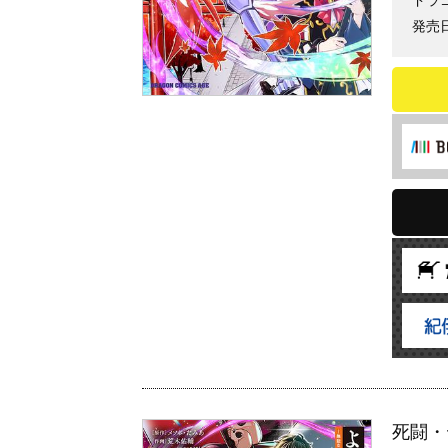
ドラ
発売日
死闘・