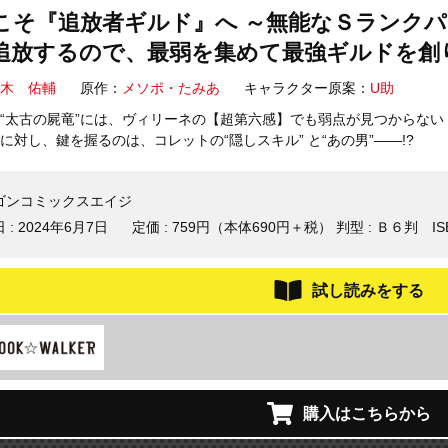
こそ『追放者ギルド』へ ～無能なＳランク
追放するので、最弱を集めて最強ギルドを創り
木 佑輔
原作：
メソポ・たみあ
キャラクター原案：
U助
“太古の屍竜”には、ヴィリーネの【超第六感】でも弱点が見つからない
に対し、鍵を握るのは、コレットの“隠しスキル” と“あの男”――!?
ゴンコミックスエイジ
 :
2024年6月7日
定価 : 759円（本体690円＋税）
判型 : Ｂ６判
IS
試し読みをする
購入はこちらから