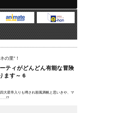
ネの里”！
パーティがどんどん有能な冒険
ます～ 6
の四大星帝入りも噂され順風満帆と思いきや、マ
…!?