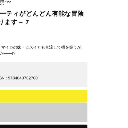
”!?
パーティがどんどん有能な冒険
ます～ 7
 マイカの妹・ヒスイとも合流して機を窺うが、
――!?
BN : 9784040762760