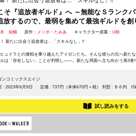
幕！ 新たに出会う追放者は…「スキルなし」!!
こそ『追放者ギルド』へ ～無能なＳランク
追放するので、最弱を集めて最強ギルドを創り
木 佑輔
原作：
メソポ・たみあ
キャラクター原案：
U助
！ 新たに出会う追放者は…「スキルなし」!!
ヒュドラとの激戦を乗り越えたアイゼンたち。そんな彼らの元へ新たな
ルは「存在しない」ことが判明し――。新たな局面へ立ち向かう第3巻!
ゴンコミックスエイジ
 :
2023年6月9日
定価 : 737円（本体670円＋税）
判型 : Ｂ６判
IS
試し読みをする