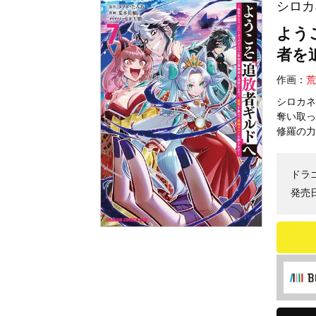
シロカ
よう
者を
作画：
荒
シロカネ
奪い取っ
修羅の力
ドラ
発売日