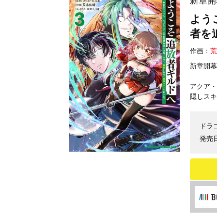
新章開
よう
者を
作画：
荒
新章開幕
アクア・
隠しスキ
ドラ
発売日