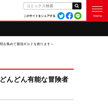
検索
Twitter
Facebook
LINE
menu
このサイトをシェアする
で
で
で
シ
シ
シ
ェ
ェ
ェ
ア
ア
ア
す
す
す
最弱を集めて最強ギルドを創ります～
る
る
る
がどんどん有能な冒険者