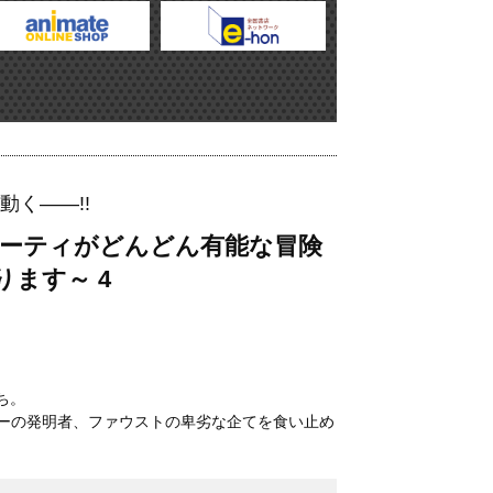
く――!!
パーティがどんどん有能な冒険
ます～ 4
ち。
ターの発明者、ファウストの卑劣な企てを食い止め