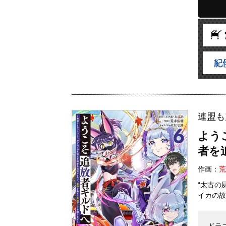
連盟も
よう
者を
作画：
荒
“太古の
イカの故