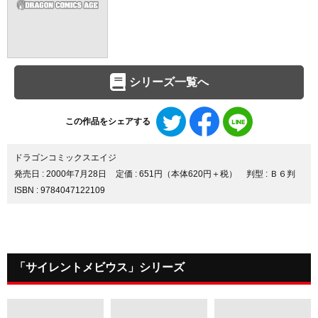
シリーズ一覧へ
Twitter
Facebook
LINE
この作品をシェアする
で
で
で
シ
シ
シ
ェ
ェ
ェ
ドラゴンコミックスエイジ
ア
ア
ア
発売日 :
2000年7月28日
定価 : 651円（本体620円＋税）
判型 : Ｂ６判
す
す
す
ISBN : 9784047122109
る
る
る
「サイレントメビウス」シリーズ