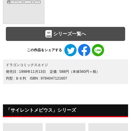
シリーズ一覧へ
Twitter
Facebook
LINE
この作品をシェアする
で
で
で
シ
シ
シ
ェ
ェ
ェ
ドラゴンコミックスエイジ
ア
ア
ア
発売日 :
1998年11月13日
定価 : 588円（本体560円＋税）
す
す
す
判型 : Ｂ６判
ISBN : 9784047121607
る
る
る
「サイレントメビウス」シリーズ