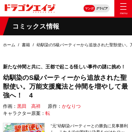
マンガ
グラビア
menu
コミックス情報
ホーム
書籍
幼馴染のS級パーティーから追放された聖獣使い。
新たな仲間と共に、王都で起こる怪しい事件の謎に挑め！
幼馴染のS級パーティーから追放された聖
獣使い。万能支援魔法と仲間を増やして最
強へ！ 4
作画：
黒田 高祥
原作：
かなりつ
キャラクター原案：
転
“元”幼馴染パーティーとの勝負に見事勝利