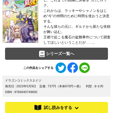
し、これまでの因縁に決着をつけたロッ
ク。
これからは、ラッキーやシャノンをはじ
め“今”の仲間のために時間を使おうと決意
する。
そんな彼らの元に、ギルドから新たな依頼
が舞い込む。
王都で起こる魔石の盗難事件について調査
してほしいということだが……。
シリーズ一覧へ
Twitter
Facebook
LINE
この作品をシェアする
で
で
で
シ
シ
シ
ェ
ェ
ェ
ドラゴンコミックスエイジ
ア
ア
ア
発売日 :
2023年5月9日
定価 : 737円（本体670円＋税）
判型 : Ｂ６判
す
す
す
ISBN : 9784040749600
る
る
る
試し読みをする