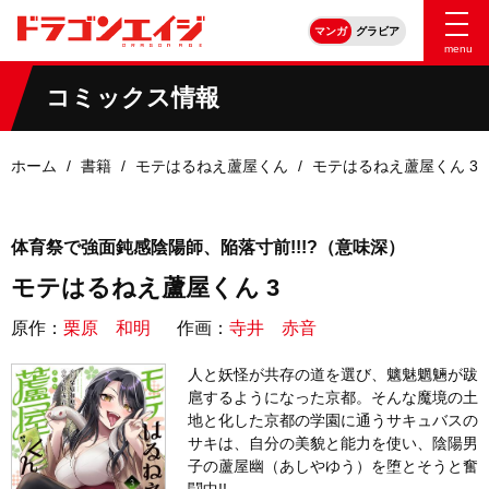
マンガ
グラビア
menu
コミックス情報
ホーム
書籍
モテはるねえ蘆屋くん
モテはるねえ蘆屋くん 3
体育祭で強面鈍感陰陽師、陥落寸前!!!?（意味深）
モテはるねえ蘆屋くん 3
原作：
栗原 和明
作画：
寺井 赤音
人と妖怪が共存の道を選び、魑魅魍魎が跋
扈するようになった京都。そんな魔境の土
地と化した京都の学園に通うサキュバスの
サキは、自分の美貌と能力を使い、陰陽男
子の蘆屋幽（あしやゆう）を堕とそうと奮