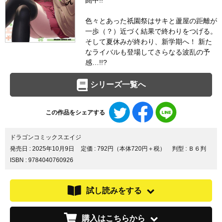
闘中!!
色々とあった祇園祭はサキと蘆屋の距離が
一歩（？）近づく結果で終わりをつげる。
そして夏休みが終わり、新学期へ！ 新た
なライバルも登場してさらなる波乱の予
感…!!?
シリーズ一覧へ
Twitter
Facebook
LINE
この作品をシェアする
で
で
で
シ
シ
シ
ェ
ェ
ェ
ドラゴンコミックスエイジ
ア
ア
ア
発売日 :
2025年10月9日
定価 : 792円（本体720円＋税）
判型 : Ｂ６判
す
す
す
ISBN : 9784040760926
る
る
る
試し読みをする
購入はこちらから