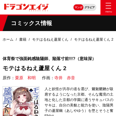
マンガ
グラビア
menu
コミックス情報
ホーム
書籍
モテはるねえ蘆屋くん
モテはるねえ蘆屋くん 2
体育祭で強面鈍感陰陽師、陥落寸前!!!?（意味深）
モテはるねえ蘆屋くん 2
原作：
栗原 和明
作画：
寺井 赤音
人と妖怪が共存の道を選び、魑魅魍魎が跋
扈するようになった京都。そんな魔境の土
地と化した京都の学園に通うサキュバスの
サキは、自分の美貌と能力を使い、陰陽男
子の蘆屋幽（あしやゆう）を堕とそうと奮