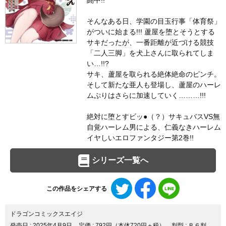
闘中!!
そんなある日、学園の目玉行事「体育祭」
がついに始まる!!! 蘆屋を堕とそうとする
サキだったが、一番距離が近づける競技
「二人三脚」を犬上さんに取られてしま
い…!!?
サキ、蘆屋を取られる絶体絶命のピンチ。
そして新たな亜人も登場し、蘆屋のハーレ
ムぷりはさらに加速していく………!!!
絶対に堕とすビッ●（？）サキュバスVS無
自覚ハーレム男による、仁義なきハーレム
イヤしいエロファンタジー第2巻!!
シリーズ一覧へ
Twitter
Facebook
LINE
この作品をシェアする
で
で
で
シ
シ
シ
ェ
ェ
ェ
ドラゴンコミックスエイジ
ア
ア
ア
発売日 :
2025年4月9日
定価 : 792円（本体720円＋税）
判型 : Ｂ６判