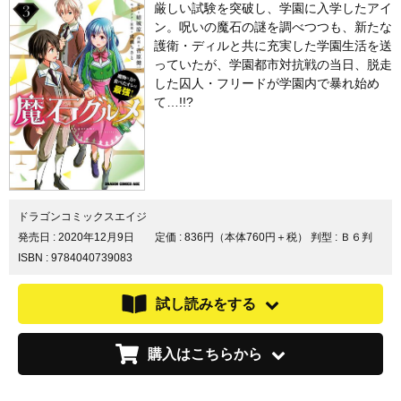
厳しい試験を突破し、学園に入学したアイ
ン。呪いの魔石の謎を調べつつも、新たな
護衛・ディルと共に充実した学園生活を送
っていたが、学園都市対抗戦の当日、脱走
した囚人・フリードが学園内で暴れ始め
て…!!?
ドラゴンコミックスエイジ
発売日 :
2020年12月9日
定価 : 836円（本体760円＋税）
判型 : Ｂ６判
ISBN : 9784040739083
試し読みをする
購入はこちらから