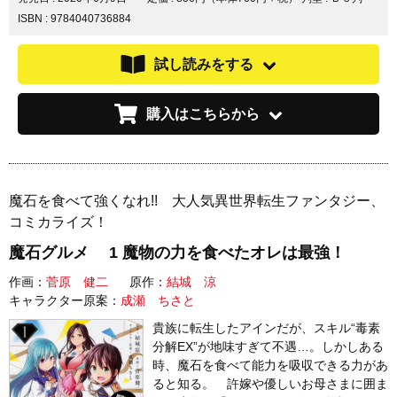
ISBN : 9784040736884
試し読みをする
購入はこちらから
魔石を食べて強くなれ!! 大人気異世界転生ファンタジー、
コミカライズ！
魔石グルメ 1 魔物の力を食べたオレは最強！
作画：
菅原 健二
原作：
結城 涼
キャラクター原案：
成瀬 ちさと
貴族に転生したアインだが、スキル“毒素
分解EX”が地味すぎて不遇…。しかしある
時、魔石を食べて能力を吸収できる力があ
ると知る。 許嫁や優しいお母さまに囲ま