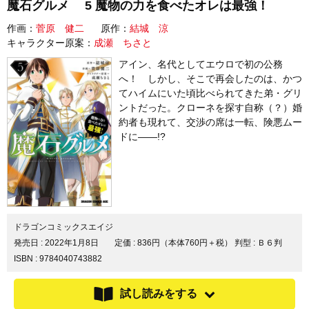
魔石グルメ 5 魔物の力を食べたオレは最強！
作画：
菅原 健二
原作：
結城 涼
キャラクター原案：
成瀬 ちさと
アイン、名代としてエウロで初の公務
へ！ しかし、そこで再会したのは、かつ
てハイムにいた頃比べられてきた弟・グリ
ントだった。クローネを探す自称（？）婚
約者も現れて、交渉の席は一転、険悪ムー
ドに――!?
ドラゴンコミックスエイジ
発売日 :
2022年1月8日
定価 : 836円（本体760円＋税）
判型 : Ｂ６判
ISBN : 9784040743882
試し読みをする