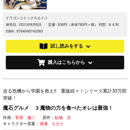
ドラゴンコミックスエイジ
発売日 :
2021年8月6日
定価 : 836円（本体760円＋税）
判型 : Ｂ６判
ISBN : 9784040742083
試し読みをする
購入はこちらから
迫る危機から学園を救え!! 重版続々！シリーズ累計30万部
突破！
魔石グルメ 3 魔物の力を食べたオレは最強！
作画：
菅原 健二
原作：
結城 涼
キャラクター原案：
成瀬 ちさと