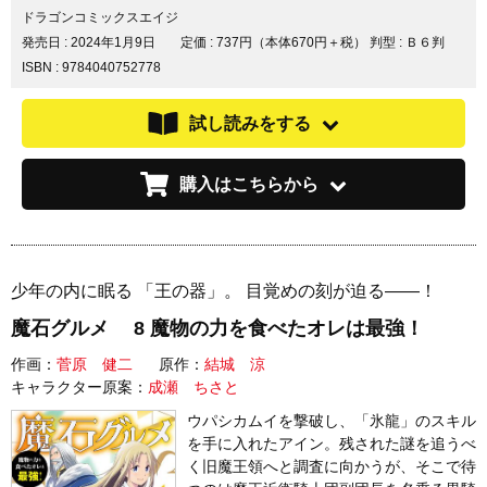
ドラゴンコミックスエイジ
発売日 :
2024年1月9日
定価 : 737円（本体670円＋税）
判型 : Ｂ６判
ISBN : 9784040752778
試し読みをする
購入はこちらから
少年の内に眠る 「王の器」。 目覚めの刻が迫る――！
魔石グルメ 8 魔物の力を食べたオレは最強！
作画：
菅原 健二
原作：
結城 涼
キャラクター原案：
成瀬 ちさと
ウパシカムイを撃破し、「氷龍」のスキル
を手に入れたアイン。残された謎を追うべ
く旧魔王領へと調査に向かうが、そこで待