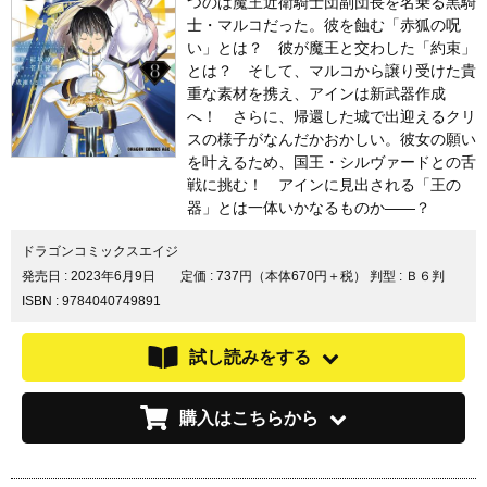
つのは魔王近衛騎士団副団長を名乗る黒騎
士・マルコだった。彼を蝕む「赤狐の呪
い」とは？ 彼が魔王と交わした「約束」
とは？ そして、マルコから譲り受けた貴
重な素材を携え、アインは新武器作成
へ！ さらに、帰還した城で出迎えるクリ
スの様子がなんだかおかしい。彼女の願い
を叶えるため、国王・シルヴァードとの舌
戦に挑む！ アインに見出される「王の
器」とは一体いかなるものか――？
ドラゴンコミックスエイジ
発売日 :
2023年6月9日
定価 : 737円（本体670円＋税）
判型 : Ｂ６判
ISBN : 9784040749891
試し読みをする
購入はこちらから