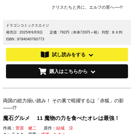
クリスたちと共に、エルフの里へ──!!
ドラゴンコミックスエイジ
発売日 :
2025年9月9日
定価 : 792円（本体720円＋税）
判型 : Ｂ６判
ISBN : 9784040760773
試し読みをする
購入はこちらから
両国の総力揃い踏み！ その裏で暗躍するは「赤狐」の影
――!?
魔石グルメ 11 魔物の力を食べたオレは最強！
作画：
菅原 健二
原作：
結城 涼