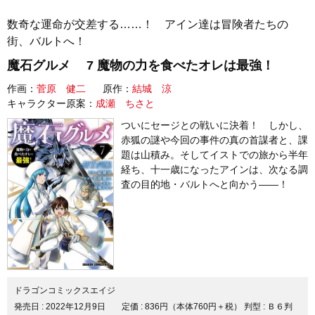
数奇な運命が交差する……！ アイン達は冒険者たちの
街、バルトへ！
魔石グルメ 7 魔物の力を食べたオレは最強！
作画：
菅原 健二
原作：
結城 涼
キャラクター原案：
成瀬 ちさと
ついにセージとの戦いに決着！ しかし、
赤狐の謎や今回の事件の真の首謀者と、課
題は山積み。そしてイストでの旅から半年
経ち、十一歳になったアインは、次なる調
査の目的地・バルトへと向かう――！
ドラゴンコミックスエイジ
発売日 :
2022年12月9日
定価 : 836円（本体760円＋税）
判型 : Ｂ６判