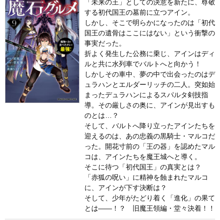
「未来の王」としての決意を新たに、尊敬
する初代国王の墓前に立つアイン。
しかし、そこで明らかになったのは「初代
国王の遺骨はここにはない」という衝撃の
事実だった。
折よく発生した公務に乗じ、アインはディ
ルと共に水列車でバルトへと向かう！
しかしその車中、夢の中で出会ったのはデ
ュラハンとエルダーリッチの二人。突如始
まったデュラハンによるスパルタ剣技指
導。その厳しさの奥に、アインが見出すも
のとは…？
そして、バルトへ降り立ったアインたちを
迎えるのは、あの忠義の黒騎士・マルコだ
った。開花寸前の「王の器」を認めたマル
コは、アインたちを魔王城へと導く。
そこに待つ「初代国王」の真実とは？
「赤狐の呪い」に精神を蝕まれたマルコ
に、アインが下す決断は？
そして、少年がたどり着く「進化」の果て
とは――！？ 旧魔王領編・堂々決着！！