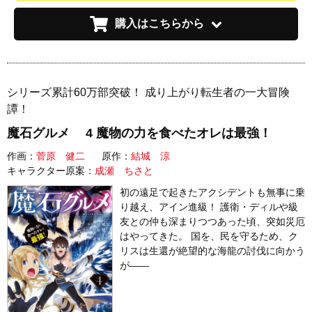
購入はこちらから
シリーズ累計60万部突破！ 成り上がり転生者の一大冒険
譚！
魔石グルメ 4 魔物の力を食べたオレは最強！
作画：
菅原 健二
原作：
結城 涼
キャラクター原案：
成瀬 ちさと
初の遠足で起きたアクシデントも無事に乗
り越え、アイン進級！ 護衛・ディルや級
友との仲も深まりつつあった頃、突如災厄
はやってきた。 国を、民を守るため、ク
リスは生還が絶望的な海龍の討伐に向かう
が――