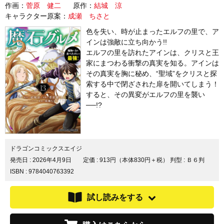
作画：
菅原 健二
原作：
結城 涼
キャラクター原案：
成瀬 ちさと
色を失い、時が止まったエルフの里で、ア
インは強敵に立ち向かう!!
エルフの里を訪れたアインは、クリスと王
家にまつわる衝撃の真実を知る。アインは
その真実を胸に秘め、“聖域”をクリスと探
索する中で閉ざされた扉を開いてしまう！
すると、その異変がエルフの里を襲い
──!?
ドラゴンコミックスエイジ
発売日 :
2026年4月9日
定価 : 913円（本体830円＋税）
判型 : Ｂ６判
ISBN : 9784040763392
試し読みをする