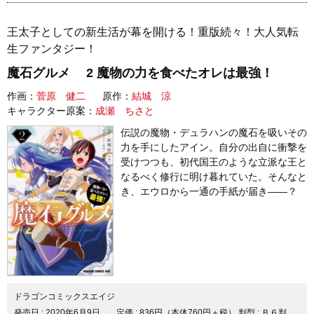
王太子としての新生活が幕を開ける！重版続々！大人気転
生ファンタジー！
魔石グルメ 2 魔物の力を食べたオレは最強！
作画：
菅原 健二
原作：
結城 涼
キャラクター原案：
成瀬 ちさと
伝説の魔物・デュラハンの魔石を吸いその
力を手にしたアイン。自分の出自に衝撃を
受けつつも、初代国王のような立派な王と
なるべく修行に明け暮れていた。そんなと
き、エウロから一通の手紙が届き――？
ドラゴンコミックスエイジ
発売日 :
2020年6月9日
定価 : 836円（本体760円＋税）
判型 : Ｂ６判