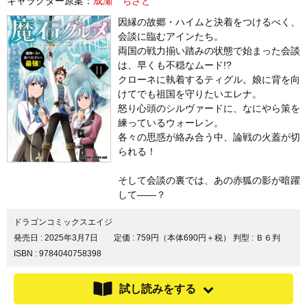
キャラクター原案：
成瀬 ちさと
因縁の故郷・ハイムと決着をつけるべく、
会談に臨むアインたち。
両国の戦力揃い踏みの状態で始まった会談
は、早くも不穏なムード!?
クローネに執着するティグル。娘に背を向
けてでも祖国を守りたいエレナ。
怒り心頭のシルヴァードに、なにやら策を
練っているウォーレン。
各々の思惑が絡み合う中、論戦の火蓋が切
られる！
そして会談の裏では、あの赤狐の影が暗躍
して――？
ドラゴンコミックスエイジ
発売日 :
2025年3月7日
定価 : 759円（本体690円＋税）
判型 : Ｂ６判
ISBN : 9784040758398
試し読みをする