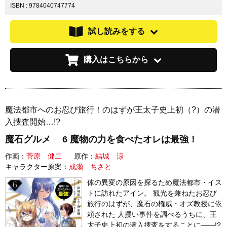
ISBN : 9784040747774
試し読みをする
購入はこちらから
魔法都市へのお忍び旅行！のはずが王太子史上初（?）の潜
入捜査開始…!?
魔石グルメ 6 魔物の力を食べたオレは最強！
作画：
菅原 健二
原作：
結城 涼
キャラクター原案：
成瀬 ちさと
体の異変の原因を探るため魔法都市・イス
トに訪れたアイン。 観光を兼ねたお忍び
旅行のはずが、魔石の権威・オズ教授に依
頼された 人攫い事件を調べるうちに、王
太子史上初の潜入捜査をすることに――!?