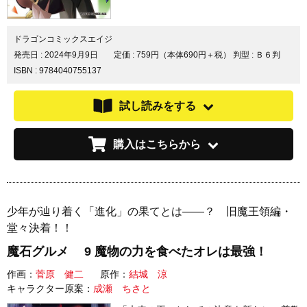
ドラゴンコミックスエイジ
発売日 :
2024年9月9日
定価 : 759円（本体690円＋税）
判型 : Ｂ６判
ISBN : 9784040755137
試し読みをする
購入はこちらから
少年が辿り着く「進化」の果てとは――？ 旧魔王領編・
堂々決着！！
魔石グルメ 9 魔物の力を食べたオレは最強！
作画：
菅原 健二
原作：
結城 涼
キャラクター原案：
成瀬 ちさと