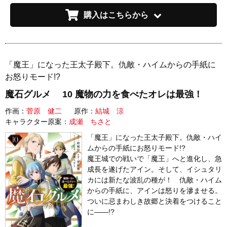
購入はこちらから
「魔王」になった王太子殿下。仇敵・ハイムからの手紙に
お怒りモード!?
魔石グルメ 10 魔物の力を食べたオレは最強！
作画：
菅原 健二
原作：
結城 涼
キャラクター原案：
成瀬 ちさと
「魔王」になった王太子殿下。仇敵・ハイ
ムからの手紙にお怒りモード!?
魔王城での戦いで「魔王」へと進化し、急
成長を遂げたアイン。そして、イシュタリ
カには新たな波乱の種が！ 仇敵・ハイム
からの手紙に、アインは怒りを滲ませる。
ついに忌まわしき故郷と決着をつけること
に――!?