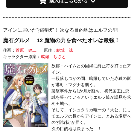
購入はこちらから
アインに届いた“招待状”！ 次なる目的地はエルフの里!!
魔石グルメ 12 魔物の力を食べたオレは最強！
作画：
菅原 健二
原作：
結城 涼
キャラクター原案：
成瀬 ちさと
故郷・ハイムとの因縁に終止符を打ったア
イン。
一段落もつかの間、暗躍していた赤狐の影
が港町・マグナを襲う。
襲撃事件から1か月が経ち、初代国王に忠
誠を誓っているというエルフ族が謁見を求
め王城へ。
そして、イシュタリカ唯一の「大公」にし
てエルフの長からアインに、とある場所へ
の“招待状”が届く。
次の目的地は決まった…！