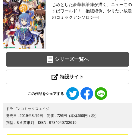
じめとした豪華執筆陣が描く、ニューこの
すばワールド！ 抱腹絶倒、やりたい放題
のコミックアンソロジー!!
シリーズ一覧へ
特設サイト
Twitter
Facebook
LINE
この作品をシェアする
で
で
で
シ
シ
シ
ェ
ェ
ェ
ドラゴンコミックスエイジ
ア
ア
ア
発売日 :
2019年8月9日
定価 : 726円（本体660円＋税）
す
す
す
判型 : Ｂ６変形判
ISBN : 9784040732619
る
る
る