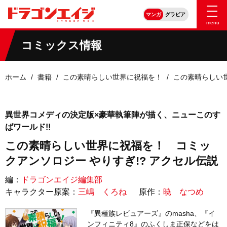
マンガ
グラビア
menu
コミックス情報
ホーム
書籍
この素晴らしい世界に祝福を！
この素晴らしい世
異世界コメディの決定版×豪華執筆陣が描く、ニューこのす
ばワールド!!
この素晴らしい世界に祝福を！ コミッ
クアンソロジー やりすぎ!? アクセル伝説
編：
ドラゴンエイジ編集部
キャラクター原案：
三嶋 くろね
原作：
暁 なつめ
『異種族レビュアーズ』のmasha、『イ
ンフィニティ8』のふくしま正保などをは