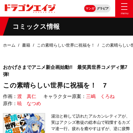
マンガ
グラビア
menu
コミックス情報
ホーム
書籍
この素晴らしい世界に祝福を！
この素晴らしい
おかげさまでアニメ新企画始動!! 最笑異世界コメディ第7
弾!
この素晴らしい世界に祝福を！ 7
作画：
渡 真仁
キャラクター原案：
三嶋 くろね
原作：
暁 なつめ
湯治と称して訪れたアルカンレティアが、
実はアクシズ教徒の総本山で戦慄するカズ
マ達一行。疲れを癒やすはずが、逆に疲弊