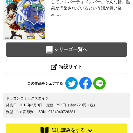
していくパーティメンバー。そんな折、温
泉が汚染されているという話が舞い込
み…。
シリーズ一覧へ
特設サイト
Twitter
Facebook
LINE
この作品をシェアする
で
で
で
シ
シ
シ
ェ
ェ
ェ
ドラゴンコミックスエイジ
ア
ア
ア
発売日 :
2018年3月9日
定価 : 792円（本体720円＋税）
す
す
す
判型 : Ｂ６変形判
ISBN : 9784040726281
る
る
る
試し読みをする