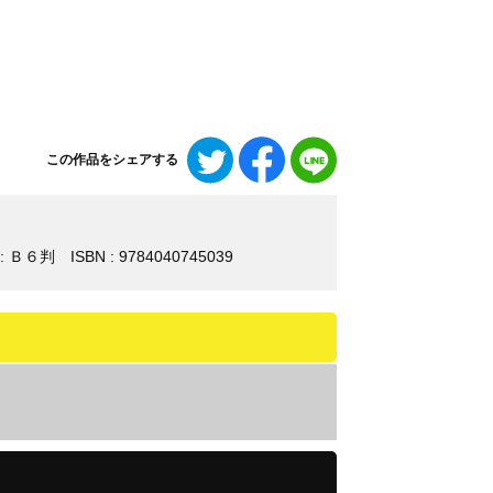
Twitter
Facebook
LINE
この作品をシェアする
で
で
で
シ
シ
シ
ェ
ェ
ェ
ア
ア
ア
: Ｂ６判
ISBN : 9784040745039
す
す
す
る
る
る