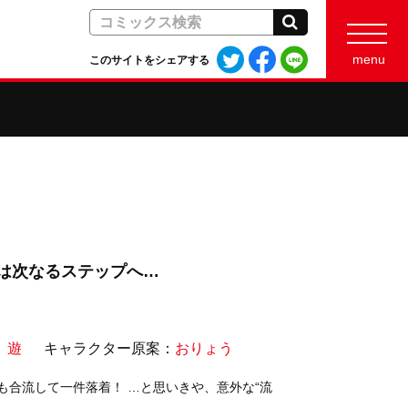
検索
Twitter
Facebook
LINE
menu
このサイトをシェアする
で
で
で
シ
シ
シ
ェ
ェ
ェ
ア
ア
ア
す
す
す
る
る
る
”は次なるステップへ…
 遊
キャラクター原案：
おりょう
合流して一件落着！ …と思いきや、意外な“流