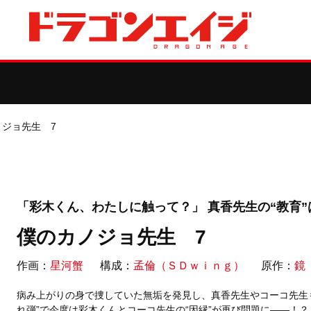
ノジョ先生 7
「彩木くん、わたしに触って？」 真香先生の“教育
僕のカノジョ先生 7
作画：
星河蟹
構成：
孟倫（ＳＤｗｉｎｇ）
原作：
鏡
病み上がりの身で捜していた無垢を発見し、真香先生やコーコ先生も
れ弾”で今度は彩木くんとコーコ先生の“因縁”が再び問題に――！？