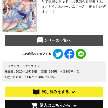
ちで三密なドキドキお勉強会を開催!? ね
ぇ、もうこれハーレムじゃん…羨ましいぞ
オィィ！
シリーズ一覧へ
Twitter
Facebook
LINE
この作品をシェアする
で
で
で
シ
シ
シ
ェ
ェ
ェ
ドラゴンコミックスエイジ
ア
ア
ア
発売日 :
2020年10月24日
定価 : 924円（本体840円＋税）
す
す
す
判型 : Ｂ６判
ISBN : 9784040738352
る
る
る
試し読みをする
購入はこちらから