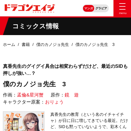
マンガ
グラビア
menu
コミックス情報
ホーム
書籍
僕のカノジョ先生
僕のカノジョ先生 3
真香先生のグイグイ具合は相変わらずだけど、最近のSIDも
押しが強い…？
僕のカノジョ先生 3
作画：
孟倫&星河蟹
原作：
鏡 遊
キャラクター原案：
おりょう
真香先生の教育（という名のイチャイチ
ャ）が日に日に増してきている最近。だけ
ど、SIDも黙っていないようで、彩木くん