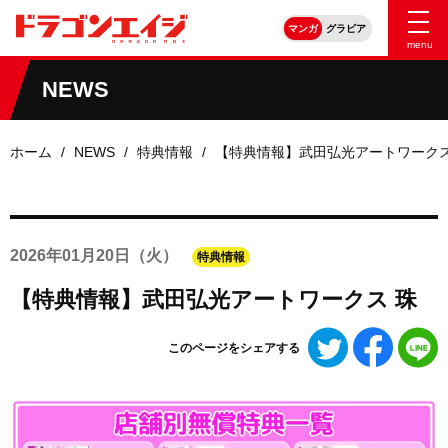
マンガ
グラビア
menu
NEWS
ホーム
NEWS
特典情報
【特典情報】武田弘光アートワークス
2026年
01月20日
（火）
特典情報
【特典情報】武田弘光アートワークス 珠
Twitter
Faceboo
L
このページをシェアする
で
で
シ
シ
ェ
ェ
ア
ア
す
す