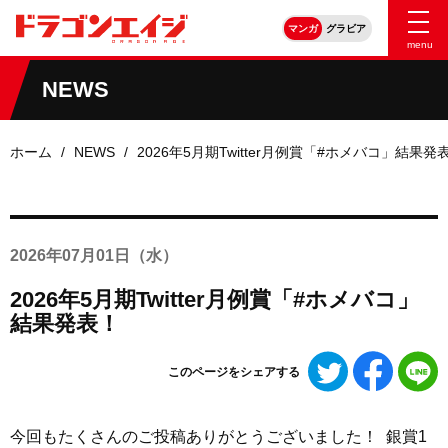
マンガ
グラビア
menu
NEWS
ホーム
NEWS
2026年5月期Twitter月例賞「#ホメバコ」結果発
2026年
07月01日
（水）
2026年5月期Twitter月例賞「#ホメバコ」
結果発表！
Twitter
Faceboo
L
このページをシェアする
で
で
シ
シ
ェ
ェ
今回もたくさんのご投稿ありがとうございました！ 銀賞1
ア
ア