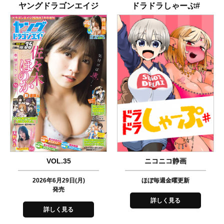
ヤング
ドラゴンエイジ
ドラドラ
しゃーぷ#
VOL.35
ニコニコ静画
2026年6月29日(月)
ほぼ毎週金曜更新
発売
詳しく見る
詳しく見る