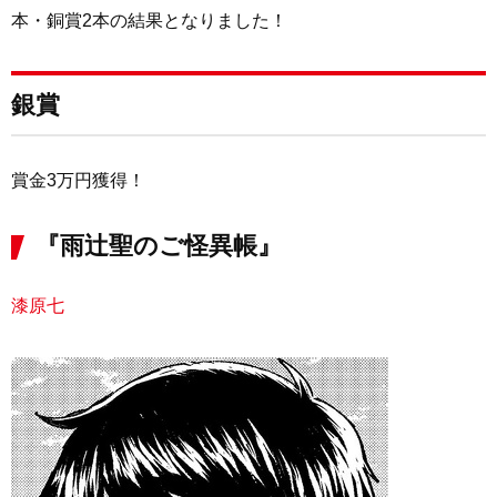
す
す
本・銅賞2本の結果となりました！
る
る
銀賞
賞金3万円獲得！
『雨辻聖のご怪異帳』
漆原七