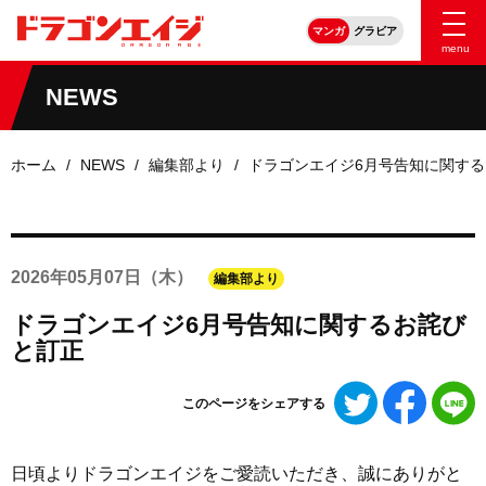
マンガ
グラビア
menu
NEWS
ホーム
NEWS
編集部より
ドラゴンエイジ6月号告知に関す
2026年
05月07日
（木）
編集部より
ドラゴンエイジ6月号告知に関するお詫び
と訂正
Twitter
Faceboo
L
このページをシェアする
で
で
シ
シ
ェ
ェ
日頃よりドラゴンエイジをご愛読いただき、誠にありがと
ア
ア