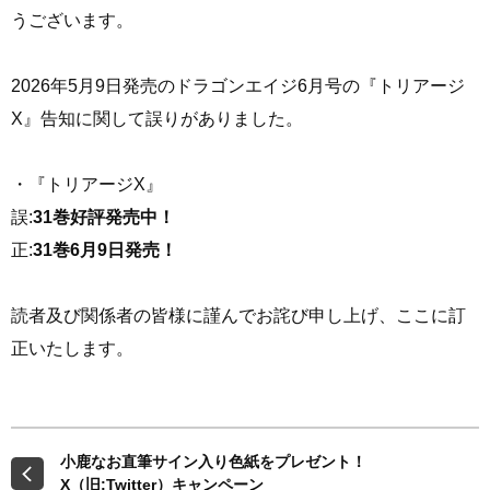
す
す
うございます。
る
る
2026年5月9日発売のドラゴンエイジ6月号の『トリアージ
X』告知に関して誤りがありました。
・『トリアージX』
誤:
31巻好評発売中！
正:
31巻6月9日発売！
読者及び関係者の皆様に謹んでお詫び申し上げ、ここに訂
正いたします。
小鹿なお直筆サイン入り色紙をプレゼント！
X（旧:Twitter）キャンペーン