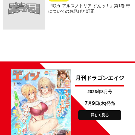
『咲う アルスノトリア すんっ！』第1巻 帯
についてのお詫びと訂正
月刊ドラゴンエイジ
2026年8月号
7
9
月
日(木)発売
詳しく見る