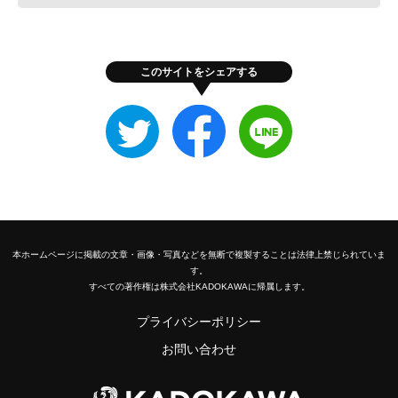
このサイトをシェアする
Twitter
Facebook
LINE
で
で
で
シ
シ
シ
ェ
ェ
ェ
ア
ア
ア
す
す
す
る
る
る
本ホームページに掲載の文章・画像・写真などを無断で複製することは法律上禁じられていま
す。
すべての著作権は株式会社KADOKAWAに帰属します。
プライバシーポリシー
お問い合わせ