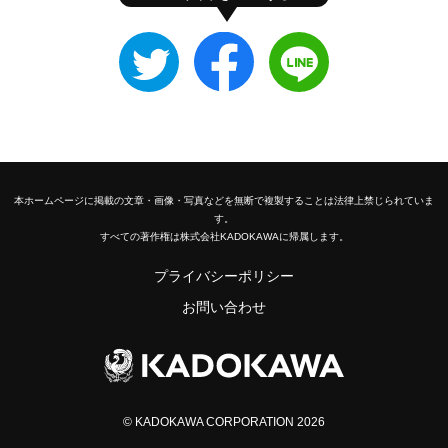
Twitter
Facebook
LINE
で
で
で
シ
シ
シ
ェ
ェ
ェ
ア
ア
ア
す
す
す
る
る
る
本ホームページに掲載の文章・画像・写真などを無断で複製することは法律上禁じられていま
す。
すべての著作権は株式会社KADOKAWAに帰属します。
プライバシーポリシー
お問い合わせ
© KADOKAWA CORPORATION 2026