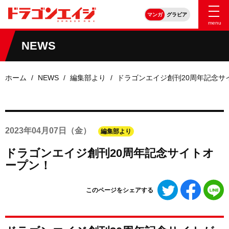
マンガ
グラビア
menu
NEWS
ホーム
NEWS
編集部より
ドラゴンエイジ創刊20周年記念サ
2023年
04月07日
（金）
編集部より
ドラゴンエイジ創刊20周年記念サイトオ
ープン！
Twitter
Faceboo
L
このページをシェアする
で
で
シ
シ
ェ
ェ
ア
ア