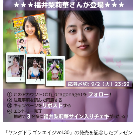
す
す
る
る
『ヤングドラゴンエイジvol.30』の発売を記念したプレゼン