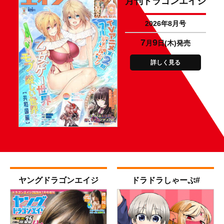
月刊ドラゴンエイジ
2026年8月号
7
9
月
日(木)発売
詳しく見る
ヤング
ドラゴンエイジ
ドラドラ
しゃーぷ#