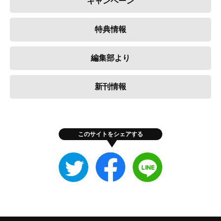
キャンペーン
特典情報
編集部より
新刊情報
このサイトをシェアする
Twitter
Facebook
LINE
で
で
で
シ
シ
シ
ェ
ェ
ェ
ア
ア
ア
す
す
す
る
る
る