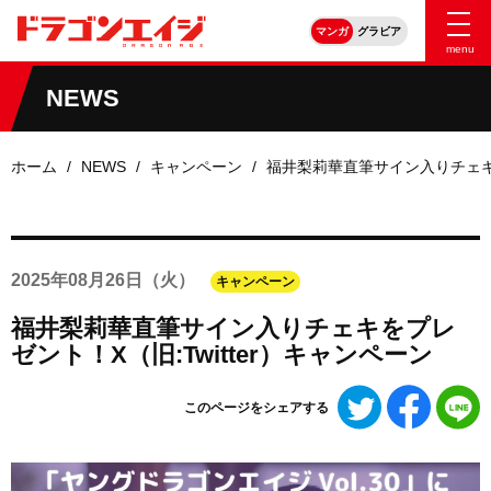
マンガ
グラビア
menu
NEWS
ホーム
NEWS
キャンペーン
福井梨莉華直筆サイン入りチェキを
2025年
08月26日
（火）
キャンペーン
福井梨莉華直筆サイン入りチェキをプレ
ゼント！X（旧:Twitter）キャンペーン
Twitter
Faceboo
L
このページをシェアする
で
で
シ
シ
ェ
ェ
ア
ア