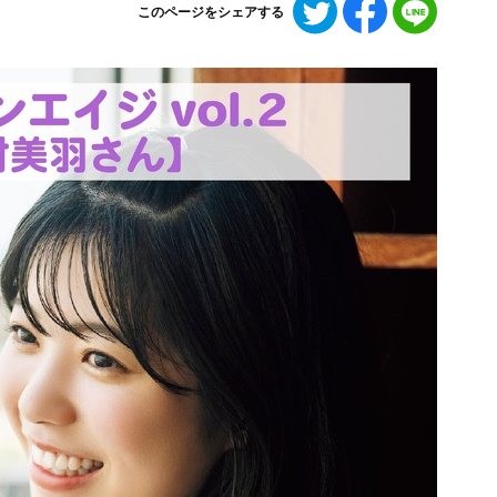
このページをシェアする
で
で
で
シ
シ
シ
ェ
ェ
ェ
ア
ア
ア
す
す
す
る
る
る