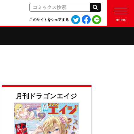
検索
Twitter
Facebook
LINE
menu
このサイトをシェアする
で
で
で
シ
シ
シ
ェ
ェ
ェ
ア
ア
ア
す
す
す
る
る
る
月刊ドラゴンエイジ