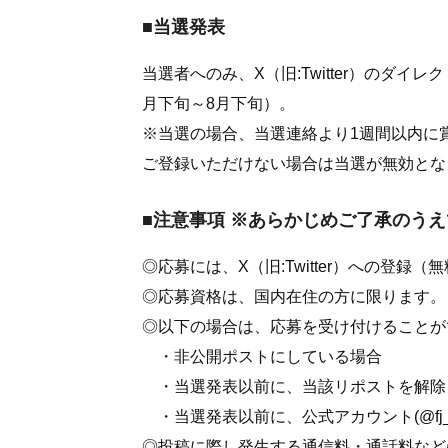
■当選発表
当選者へのみ、X（旧:Twitter）のダイ
月下旬～8月下旬）。
※当選の場合、当選連絡より1週間以内に
ご登録いただけない場合は当選が無効とな
■注意事項 ※あらかじめご了承のう
◎応募には、X（旧:Twitter）への登録
◎応募資格は、国内在住の方に限ります。
◎以下の場合は、応募を受け付けることが
・非公開ポストにしている場合
・当選発表以前に、当該リポストを解除
・当選発表以前に、公式アカウント(@fj_d
◎投稿に際し発生する通信料・通話料など