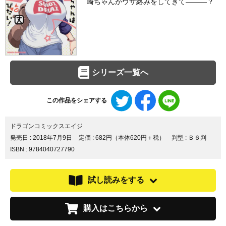
崎ちゃんがウザ絡みをしてきて―――？
シリーズ一覧へ
Twitter
Facebook
LINE
この作品をシェアする
で
で
で
シ
シ
シ
ェ
ェ
ェ
ドラゴンコミックスエイジ
ア
ア
ア
発売日 :
2018年7月9日
定価 : 682円（本体620円＋税）
判型 : Ｂ６判
す
す
す
ISBN : 9784040727790
る
る
る
試し読みをする
購入はこちらから