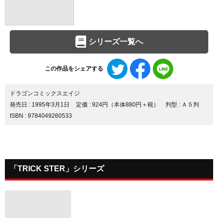
シリーズ一覧へ
Twitter
Facebook
LINE
この作品をシェアする
で
で
で
シ
シ
シ
ェ
ェ
ェ
ドラゴンコミックスエイジ
ア
ア
ア
発売日 :
1995年3月1日
定価 : 924円（本体880円＋税）
判型 : Ａ５判
す
す
す
ISBN : 9784049260533
る
る
る
「TRICK STER」シリーズ