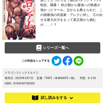
激しくぶつかり合う激烈のタッグマッチ2
戦目、開幕！ 幼少期から最強への執着が
強かったマール。父からも教えられた、こ
の国最強の武道家・アレクに対し、己の出
せる最大出力をもって真正面から挑む
が……！？
シリーズ一覧へ
Twitter
Facebook
LINE
この作品をシェアする
で
で
で
シ
シ
シ
ェ
ェ
ェ
ドラゴンコミックスエイジ
ア
ア
ア
発売日 :
2025年3月7日
定価 : 759円（本体690円＋税）
判型 : Ｂ６判
す
す
す
ISBN : 9784040758350
る
る
る
試し読みをする