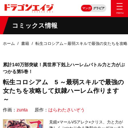
マンガ
グラビア
menu
コミックス情報
ホーム
書籍
転生コロシアム～最弱スキルで最強の女たちを攻略
累計140万部突破！異世界下剋上ハーレムバトル力と力がぶ
つかる第5巻！
転生コロシアム 5 ～最弱スキルで最強の
女たちを攻略して奴隷ハーレム作ります
～
作画：
zunta
原作：
はらわたさいぞう
見鏡×マールVSアレク×クリス、力と力が