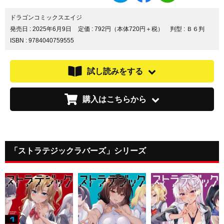
シ
シ
シ
ェ
ェ
ェ
ドラゴンコミックスエイジ
ア
ア
ア
発売日 :
2025年6月9日
定価 : 792円（本体720円＋税）
判型 : Ｂ６判
す
す
す
ISBN : 9784040759555
る
る
る
試し読みをする
購入はこちらから
「ストラテジックラバーズ」シリーズ