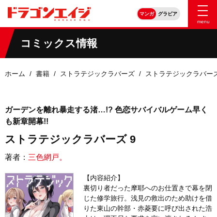
マンガ
グラビア
menu
コミックス情報
ホーム
書籍
ストラテジックラバーズ
ストラテジックラバーズ
ガーデンを離れ暴走する渚…!? 色恋サバイバルゲーム早く
も新章開幕!!
ストラテジックラバーズ 9
著者：
三色網戸。
【内容紹介】
裏切り者だった摩耶へのお仕置きで幕を閉
じた修学旅行。浅見の救出のため助けを借
りた東山の幹部・赤菱要に呼び出された浩