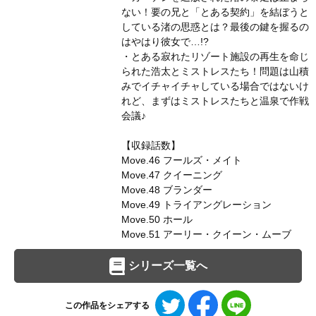
ない！要の兄と「とある契約」を結ぼうと
している渚の思惑とは？最後の鍵を握るの
はやはり彼女で…!?
・とある寂れたリゾート施設の再生を命じ
られた浩太とミストレスたち！問題は山積
みでイチャイチャしている場合ではないけ
れど、まずはミストレスたちと温泉で作戦
会議♪
【収録話数】
Move.46 フールズ・メイト
Move.47 クイーニング
Move.48 ブランダー
Move.49 トライアングレーション
Move.50 ホール
Move.51 アーリー・クイーン・ムーブ
シリーズ一覧へ
Twitter
Facebook
LINE
この作品をシェアする
で
で
で