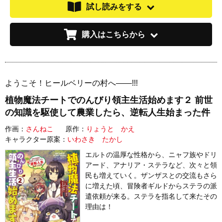
試し読みをする
購入はこちらから
ようこそ！ヒールベリーの村へ――!!!
植物魔法チートでのんびり領主生活始めます２ 前世
の知識を駆使して農業したら、逆転人生始まった件
作画：
さんねこ
原作：
りょうと かえ
キャラクター原案：
いわさき たかし
エルトの温厚な性格から、ニャフ族やドリ
アード、アナリア・ステラなど、次々と領
民も増えていく。ザンザスとの交流もさら
に増えた頃、冒険者ギルドからステラの派
遣依頼が来る。ステラを指名して来たその
理由は！