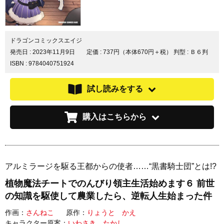
ドラゴンコミックスエイジ
発売日 :
2023年11月9日
定価 : 737円（本体670円＋税）
判型 : Ｂ６判
ISBN : 9784040751924
試し読みをする
購入はこちらから
アルミラージを駆る王都からの使者……“黒書騎士団”とは!?
植物魔法チートでのんびり領主生活始めます６ 前世
の知識を駆使して農業したら、逆転人生始まった件
作画：
さんねこ
原作：
りょうと かえ
キャラクター原案：
いわさき たかし