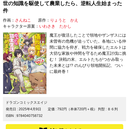
世の知識を駆使して農業したら、逆転人生始まった
件
作画：
さんねこ
原作：
りょうと かえ
キャラクター原案：
いわさき たかし
魔王が復活したことで領地やザンザスには
未曽有の危機が迫っていた。各地にいる仲
間に協力を仰ぎ、戦力を確保したエルトは
大切な家族や仲間を守るため魔王討伐に挑
む！ 決戦の末、エルトたちがつかみ取っ
た未来とは!? のんびり領地開拓記、つい
に最終巻！
ドラゴンコミックスエイジ
発売日 :
2025年4月9日
定価 : 792円（本体720円＋税）
判型 : Ｂ６判
ISBN : 9784040758732