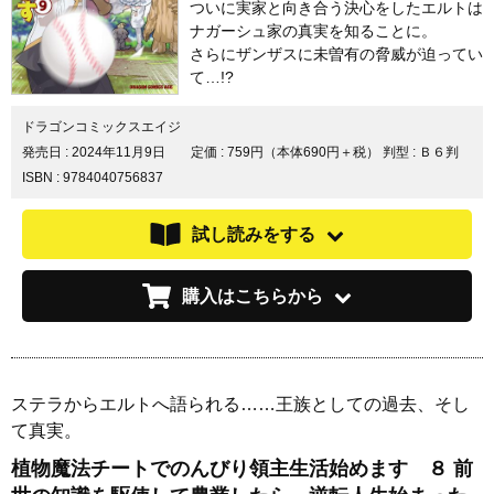
ついに実家と向き合う決心をしたエルトは
ナガーシュ家の真実を知ることに。
さらにザンザスに未曽有の脅威が迫ってい
て…!?
ドラゴンコミックスエイジ
発売日 :
2024年11月9日
定価 : 759円（本体690円＋税）
判型 : Ｂ６判
ISBN : 9784040756837
試し読みをする
購入はこちらから
ステラからエルトへ語られる……王族としての過去、そし
て真実。
植物魔法チートでのんびり領主生活始めます ８ 前