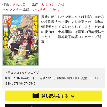
作画：
さんねこ
原作：
りょうと かえ
キャラクター原案：
いわさき たかし
貴族に転生した少年エルトは戦闘に向かな
い植物魔法の才能により冷遇され、僻地の
管理者として放りだされてしまう。だが彼
の能力は、土地開拓には最適の万能魔法だ
った！――領地繁栄物語コミカライズ開
幕！
ドラゴンコミックスエイジ
発売日 :
2021年4月9日
定価 : 726円（本体660円＋税）
判型 : Ｂ６判
ISBN : 9784040740546
試し読みをする