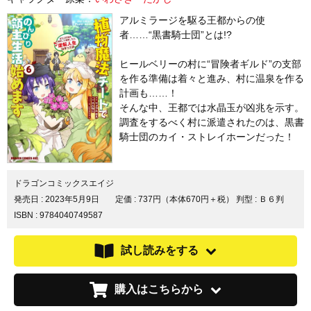
アルミラージを駆る王都からの使
者……“黒書騎士団”とは!?
ヒールベリーの村に“冒険者ギルド”の支部
を作る準備は着々と進み、村に温泉を作る
計画も……！
そんな中、王都では水晶玉が凶兆を示す。
調査をするべく村に派遣されたのは、黒書
騎士団のカイ・ストレイホーンだった！
ドラゴンコミックスエイジ
発売日 :
2023年5月9日
定価 : 737円（本体670円＋税）
判型 : Ｂ６判
ISBN : 9784040749587
試し読みをする
購入はこちらから