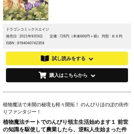
ドラゴンコミックスエイジ
発売日 :
2021年9月9日
定価 : 726円（本体660円＋税）
判型 : Ｂ６判
ISBN : 9784040742359
試し読みをする
購入はこちらから
植物魔法で未開の秘境も軽々開拓！ のんびりほのぼの街作
りファンタジー！
植物魔法チートでのんびり領主生活始めます１ 前世
の知識を駆使して農業したら、逆転人生始まった件