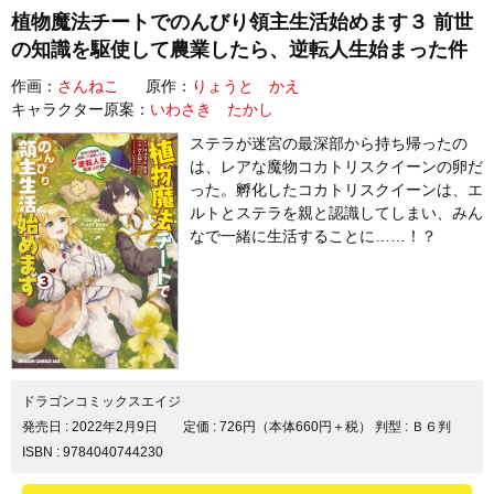
植物魔法チートでのんびり領主生活始めます３ 前世
の知識を駆使して農業したら、逆転人生始まった件
作画：
さんねこ
原作：
りょうと かえ
キャラクター原案：
いわさき たかし
ステラが迷宮の最深部から持ち帰ったの
は、レアな魔物コカトリスクイーンの卵だ
った。孵化したコカトリスクイーンは、エ
ルトとステラを親と認識してしまい、みん
なで一緒に生活することに……！？
ドラゴンコミックスエイジ
発売日 :
2022年2月9日
定価 : 726円（本体660円＋税）
判型 : Ｂ６判
ISBN : 9784040744230