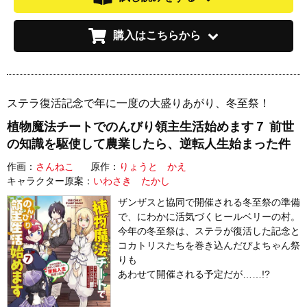
購入はこちらから
ステラ復活記念で年に一度の大盛りあがり、冬至祭！
植物魔法チートでのんびり領主生活始めます７ 前世
の知識を駆使して農業したら、逆転人生始まった件
作画：
さんねこ
原作：
りょうと かえ
キャラクター原案：
いわさき たかし
ザンザスと協同で開催される冬至祭の準備
で、にわかに活気づくヒールベリーの村。
今年の冬至祭は、ステラが復活した記念と
コカトリスたちを巻き込んだぴよちゃん祭
りも
あわせて開催される予定だが……!?