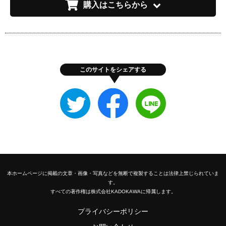
購入はこちらから
このサイトをシェアする
Twitter
Facebook
LINE
で
で
で
シ
シ
シ
ェ
ェ
ェ
ア
ア
ア
す
す
す
る
る
る
本ホームページに掲載の文章・画像・写真などを無断で複製することは法律上禁じられていま
す。
すべての著作権は株式会社KADOKAWAに帰属します。
プライバシーポリシー