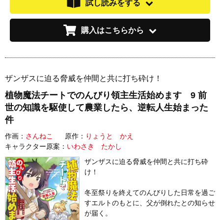
試し読みをする
購入はこちらから
ザンザスに迫る脅威を仲間と共に打ち砕け！
植物魔法チートでのんびり領主生活始めます 9 前
世の知識を駆使して農業したら、逆転人生始まった
件
作画：
さんねこ
原作：
りょうと かえ
キャラクター原案：
いわさき たかし
ザンザスに迫る脅威を仲間と共に打ち砕
け！
冬至祭りを終えてのんびりした日常を過ご
すエルトのもとに、父が倒れたとの知らせ
が届く。