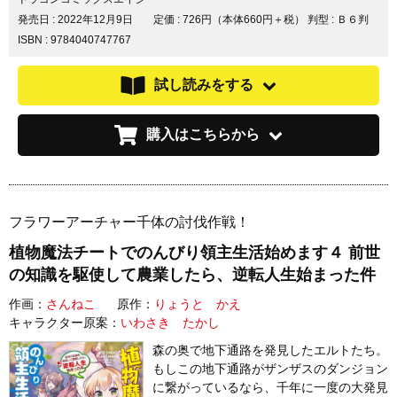
発売日 :
2022年12月9日
定価 : 726円（本体660円＋税）
判型 : Ｂ６判
ISBN : 9784040747767
試し読みをする
購入はこちらから
フラワーアーチャー千体の討伐作戦！
植物魔法チートでのんびり領主生活始めます４ 前世
の知識を駆使して農業したら、逆転人生始まった件
作画：
さんねこ
原作：
りょうと かえ
キャラクター原案：
いわさき たかし
森の奥で地下通路を発見したエルトたち。
もしこの地下通路がザンザスのダンジョン
に繋がっているなら、千年に一度の大発見