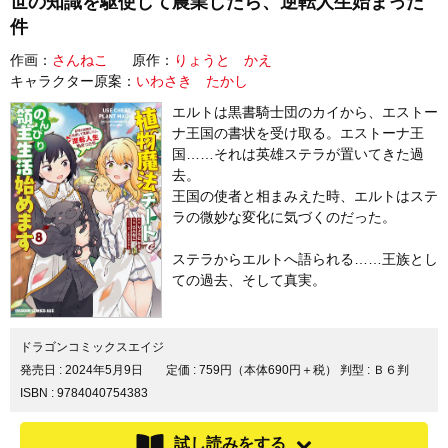
世の知識を駆使して農業したら、逆転人生始まった
件
作画：
さんねこ
原作：
りょうと かえ
キャラクター原案：
いわさき たかし
エルトは黒書騎士団のカイから、エストー
ナ王国の書状を受け取る。エストーナ王
国……それは英雄ステラが置いてきた過
去。
王国の使者と相まみえた時、エルトはステ
ラの微妙な変化に気づくのだった。
ステラからエルトへ語られる……王族とし
ての過去、そして真実。
ドラゴンコミックスエイジ
発売日 :
2024年5月9日
定価 : 759円（本体690円＋税）
判型 : Ｂ６判
ISBN : 9784040754383
試し読みをする