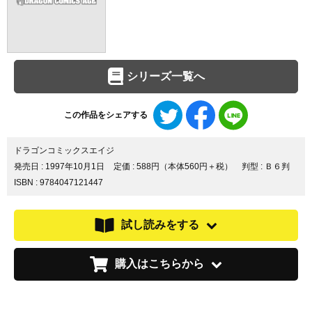
シリーズ一覧へ
Twitter
Facebook
LINE
この作品をシェアする
で
で
で
シ
シ
シ
ェ
ェ
ェ
ドラゴンコミックスエイジ
ア
ア
ア
発売日 :
1997年10月1日
定価 : 588円（本体560円＋税）
判型 : Ｂ６判
す
す
す
ISBN : 9784047121447
る
る
る
試し読みをする
購入はこちらから