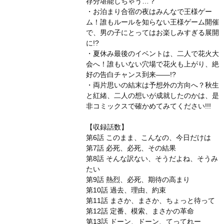
存分堪能しちゃう…？
・お泊まり合宿の夜はみんなで王様ゲー
ム！誰もルールを知らない王様ゲーム開催
で、男の子にとってはお楽しみすぎる展開
に!?
・夏休み最後のイベントは、二人で花火大
会へ！誰もいない穴場で花火も上がり、絶
好の告白チャンス到来――!?
・両片思いの結末は予想外の方向へ？秋生
と紅緒、二人の想いが成就したのかは、是
非コミックスで確かめてみてください!!!
【収録話数】
第6話 このまま、こんなの、今日だけは
第7話 必死、必死、その結果
第8話 そんな訳ない、そうだよね、そうみ
たい
第9話 熱烈、必死、期待の高まり
第10話 過去、理由、約束
第11話 まさか、まさか、ちょっと待って
第12話 定番、模索、まさかの革命
第13話 ドーン、ドーン、てってれー