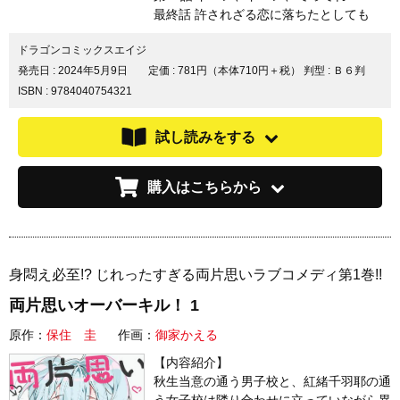
最終話 許されざる恋に落ちたとしても
ドラゴンコミックスエイジ
発売日 :
2024年5月9日
定価 : 781円（本体710円＋税）
判型 : Ｂ６判
ISBN : 9784040754321
試し読みをする
購入はこちらから
身悶え必至!? じれったすぎる両片思いラブコメディ第1巻!!
両片思いオーバーキル！ 1
原作：
保住 圭
作画：
御家かえる
【内容紹介】
秋生当意の通う男子校と、紅緒千羽耶の通