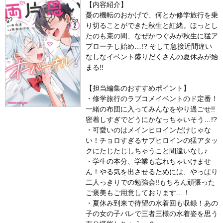
【内容紹介】
憂の機転のおかげで、何とか修学旅行を乗
り切ることができた秋生と紅緒。ほっとし
たのも束の間、なぜかつぐみが秋生に猛ア
プローチし始め…!? そして急接近間違い
なしなイベント盛りだくさんの夏休みが始
まる!!
【担当編集のおすすめポイント】
・修学旅行のラブコメイベントのド定番！
一緒の布団に入ってみんなをやり過ごせ!!
密着しすぎでどうにかなっちゃいそう…!?
・可愛いのはメインヒロインだけじゃな
い！チョロすぎるサブヒロインの猛アタッ
クにたじたじしちゃうこと間違いなし♪
・学生の本分、学業も忘れちゃいけませ
ん！やる気を出させるためには、やっぱり
二人っきりでの勉強会!!もちろん頑張った
ご褒美もご用意しております…！
・夏休み到来で待望の水着回も収録！あの
子の女の子バレで三者三様の水着姿を思う