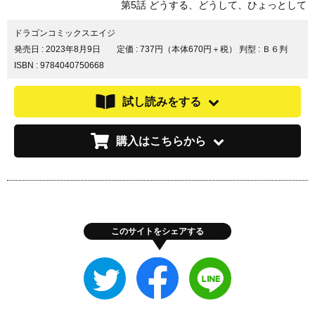
第5話 どうする、どうして、ひょっとして
ドラゴンコミックスエイジ
発売日 :
2023年8月9日
定価 : 737円（本体670円＋税）
判型 : Ｂ６判
ISBN : 9784040750668
試し読みをする
購入はこちらから
このサイトをシェアする
Twitter
Facebook
LINE
で
で
で
シ
シ
シ
ェ
ェ
ェ