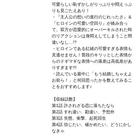
可愛らしい恥ずかしがりっぷりや悶えっぷ
りも見ごたえあり！
・『主人公の想いの進行のじれったさ』＆
『ヒロインの可愛い空回り』が絡み合っ
て、双方が恋愛的にオーバーキルされた時
のリアクションは身悶えしてしまうこと間
違いなし…!?
・ヒロインである紅緒の可愛すぎる表情も
見逃せません！普段のキリッとした表情か
らのドギマギな表情への落差は高低差があ
りすぎます!!!
・読んでいる最中に「もう結婚しちゃえよ
お前ら！」と何回思ったかを数えてみるこ
とをおすすめします♪
【収録話数】
第1話 許されざる恋に落ちたなら
第2話 すれ違い、勘違い、予想外
第3話 失態、衝撃、起死回生
第4話 信じたい、確かめたい、どうにかし
なきゃ