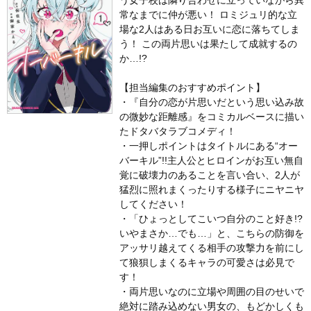
う女子校は隣り合わせに立っていながら異
常なまでに仲が悪い！ ロミジュリ的な立
場な2人はある日お互いに恋に落ちてしま
う！ この両片思いは果たして成就するの
か…!?
【担当編集のおすすめポイント】
・『自分の恋が片思いだという思い込み故
の微妙な距離感』をコミカルベースに描い
たドタバタラブコメディ！
・一押しポイントはタイトルにある“オー
バーキル”!!主人公とヒロインがお互い無自
覚に破壊力のあることを言い合い、2人が
猛烈に照れまくったりする様子にニヤニヤ
してください！
・「ひょっとしてこいつ自分のこと好き!?
いやまさか…でも…」と、こちらの防御を
アッサリ越えてくる相手の攻撃力を前にし
て狼狽しまくるキャラの可愛さは必見で
す！
・両片思いなのに立場や周囲の目のせいで
絶対に踏み込めない男女の、もどかしくも