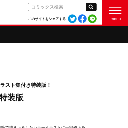
検索
Twitter
Facebook
LINE
menu
このサイトをシェアする
で
で
で
シ
シ
シ
ェ
ェ
ェ
ア
ア
ア
す
す
す
る
る
る
イラスト集付き特装版！
き特装版
典等で描き下ろしたカラーイラストに一部修正を