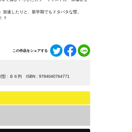
）加速したりと、新学期でもドタバタな塁。
！？
Twitter
Facebook
LINE
この作品をシェアする
で
で
で
シ
シ
シ
ェ
ェ
ェ
ア
ア
ア
判型 : Ｂ６判
ISBN : 9784040764771
す
す
す
る
る
る