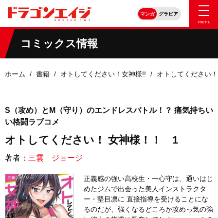
マンガ
グラビア
menu
コミックス情報
ホーム
書籍
オトしてください！女神様!!
オトしてください！
S（攻め）とM（守り）のエンドレスバトル！？ 痛気持ちい
い格闘ラブコメ
オトしてください！ 女神様！！ 1
著者：
三雲 ジョージ
正義感の強い高校生・一心守は、通いはじ
めたジムで出会った美人インストラクタ
ー・堅目凛に 直接指導を受けることにな
るのだが、強くなるどころか攻めっ気の強