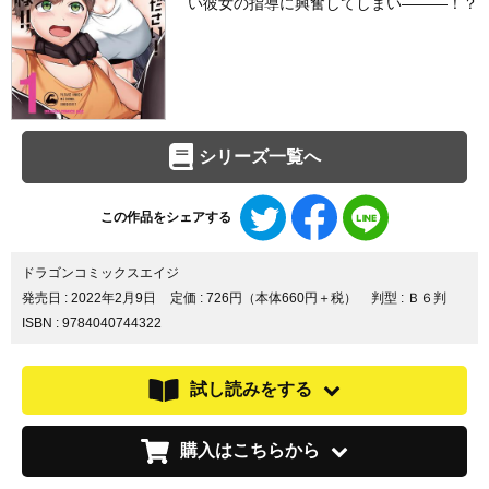
い彼女の指導に興奮してしまい―――！？
シリーズ一覧へ
Twitter
Facebook
LINE
この作品をシェアする
で
で
で
シ
シ
シ
ェ
ェ
ェ
ドラゴンコミックスエイジ
ア
ア
ア
発売日 :
2022年2月9日
定価 : 726円（本体660円＋税）
判型 : Ｂ６判
す
す
す
ISBN : 9784040744322
る
る
る
試し読みをする
購入はこちらから