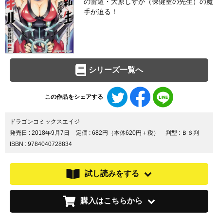
の雷遁・大原しずか（保健室の先生）の魔
手が迫る！
シリーズ一覧へ
Twitter
Facebook
LINE
この作品をシェアする
で
で
で
シ
シ
シ
ェ
ェ
ェ
ドラゴンコミックスエイジ
ア
ア
ア
発売日 :
2018年9月7日
定価 : 682円（本体620円＋税）
判型 : Ｂ６判
す
す
す
ISBN : 9784040728834
る
る
る
試し読みをする
購入はこちらから