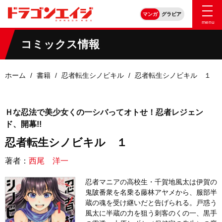
マンガ
グラビア
menu
コミックス情報
ホーム
書籍
忍者転生シノビキル
忍者転生シノビキル １
Ｈな忍法で美少女くの一シバってオトせ！忍者レジェン
ド、開幕!!
忍者転生シノビキル １
著者：
西尾 洋一
忍者マニアの高校生・千賀地風太は伊賀の
鬼陂番衆を名乗る藤林アヤメから、服部半
蔵の魂を受け継いだと告げられる。戸惑う
風太に半蔵の力を狙う刺客のくの一、黒手