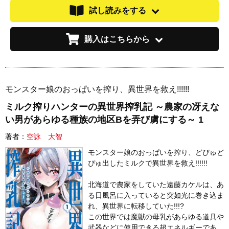
試し読みをする
購入はこちらから
モンスター娘のおっぱいを搾り、異世界を救え!!!!!!
ミルク搾りハンターの異世界搾乳記 ～農家の冴えな
い男があらゆる種族の地区Bを弄び虜にする～ 1
著者：
空詠 大智
モンスター娘のおっぱいを搾り、どぴゅど
ぴゅ出したミルクで異世界を救え!!!!!!
北海道で農家をしていた遠藤カケルは、あ
る日風呂に入っていると突如光に巻き込ま
れ、異世界に転移していた!!!?
この世界では魔獣の母乳があらゆる道具や
武器などに使用できる超エネルギーであ