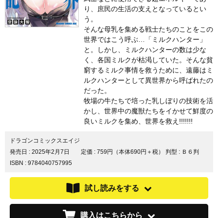
り、庶民の生活の支えとなっているとい
う。
そんな母乳を集める戦士たちのことをこの
世界ではこう呼ぶ…「ミルクハンター」
と。しかし、ミルクハンターの数は少な
く、各国ミルクが枯渇していた。そんな貧
窮するミルク事情を救うために、遠藤はミ
ルクハンターとして異世界から呼ばれたの
だった。
牧場の牛たちで培った乳しぼりの技術を活
かし、世界中の魔獣たちをイかせて鮮度の
良いミルクを集め、世界を救え!!!!!!!
ドラゴンコミックスエイジ
発売日 :
2025年2月7日
定価 : 759円（本体690円＋税）
判型 : Ｂ６判
ISBN : 9784040757995
試し読みをする
購入はこちらから