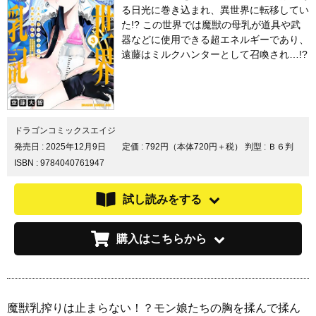
る日光に巻き込まれ、異世界に転移してい
た!? この世界では魔獣の母乳が道具や武
器などに使用できる超エネルギーであり、
遠藤はミルクハンターとして召喚され…!?
ドラゴンコミックスエイジ
発売日 :
2025年12月9日
定価 : 792円（本体720円＋税）
判型 : Ｂ６判
ISBN : 9784040761947
試し読みをする
購入はこちらから
魔獣乳搾りは止まらない！？モン娘たちの胸を揉んで揉ん