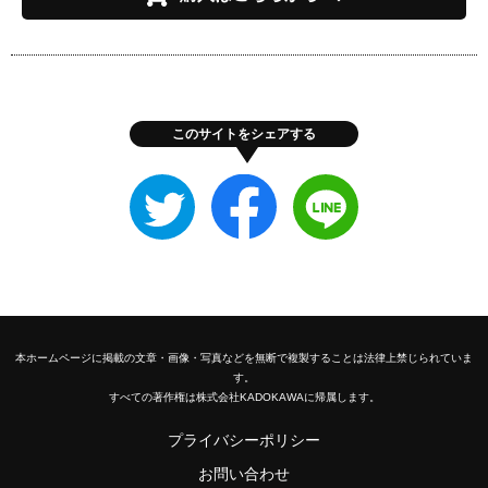
このサイトをシェアする
Twitter
Facebook
LINE
で
で
で
シ
シ
シ
ェ
ェ
ェ
ア
ア
ア
す
す
す
る
る
る
本ホームページに掲載の文章・画像・写真などを無断で複製することは法律上禁じられていま
す。
すべての著作権は株式会社KADOKAWAに帰属します。
プライバシーポリシー
お問い合わせ