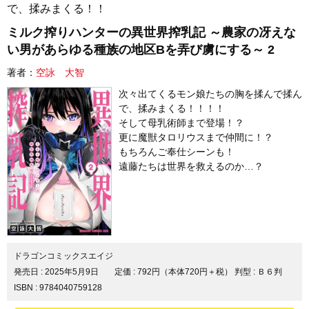
で、揉みまくる！！
ミルク搾りハンターの異世界搾乳記 ～農家の冴えな
い男があらゆる種族の地区Bを弄び虜にする～ 2
著者：
空詠 大智
次々出てくるモン娘たちの胸を揉んで揉ん
で、揉みまくる！！！！
そして母乳術師まで登場！？
更に魔獣タロリウスまで仲間に！？
もちろんご奉仕シーンも！
遠藤たちは世界を救えるのか…？
ドラゴンコミックスエイジ
発売日 :
2025年5月9日
定価 : 792円（本体720円＋税）
判型 : Ｂ６判
ISBN : 9784040759128