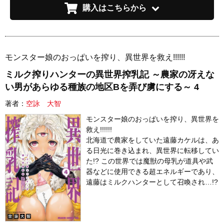
購入はこちらから
モンスター娘のおっぱいを搾り、異世界を救え!!!!!!
ミルク搾りハンターの異世界搾乳記 ～農家の冴えな
い男があらゆる種族の地区Bを弄び虜にする～ 4
著者：
空詠 大智
モンスター娘のおっぱいを搾り、異世界を
救え!!!!!!
北海道で農家をしていた遠藤カケルは、あ
る日光に巻き込まれ、異世界に転移してい
た!? この世界では魔獣の母乳が道具や武
器などに使用できる超エネルギーであり、
遠藤はミルクハンターとして召喚され…!?