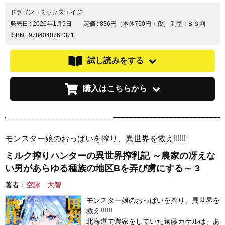
ドラゴンコミックスエイジ
発売日 :
2026年1月9日
定価 : 836円（本体760円＋税）
判型 : Ｂ６判
ISBN : 9784040762371
試し読みをする
購入はこちらから
モンスター娘のおっぱいを搾り、異世界を救え!!!!!!
ミルク搾りハンターの異世界搾乳記 ～農家の冴えな
い男があらゆる種族の地区Bを弄び虜にする～ 3
著者：
空詠 大智
モンスター娘のおっぱいを搾り、異世界を
救え!!!!!!
北海道で農家をしていた遠藤カケルは、あ