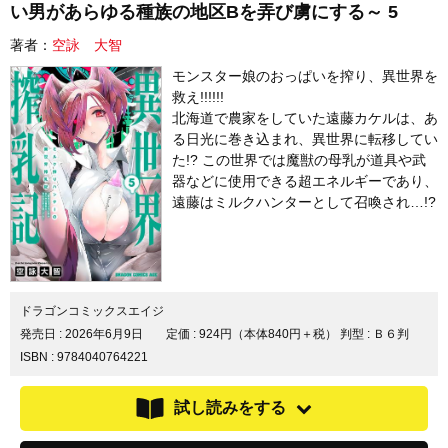
い男があらゆる種族の地区Bを弄び虜にする～ 5
著者：
空詠 大智
モンスター娘のおっぱいを搾り、異世界を
救え!!!!!!
北海道で農家をしていた遠藤カケルは、あ
る日光に巻き込まれ、異世界に転移してい
た!? この世界では魔獣の母乳が道具や武
器などに使用できる超エネルギーであり、
遠藤はミルクハンターとして召喚され…!?
ドラゴンコミックスエイジ
発売日 :
2026年6月9日
定価 : 924円（本体840円＋税）
判型 : Ｂ６判
ISBN : 9784040764221
試し読みをする