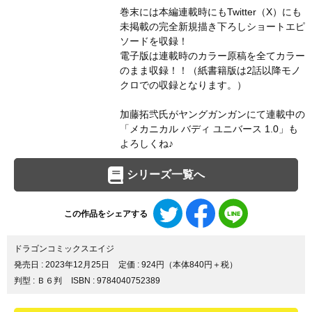
巻末には本編連載時にもTwitter（X）にも
未掲載の完全新規描き下ろしショートエピ
ソードを収録！
電子版は連載時のカラー原稿を全てカラー
のまま収録！！（紙書籍版は2話以降モノ
クロでの収録となります。）
加藤拓弐氏がヤングガンガンにて連載中の
「メカニカル バディ ユニバース 1.0」も
よろしくね♪
シリーズ一覧へ
Twitter
Facebook
LINE
この作品をシェアする
で
で
で
シ
シ
シ
ェ
ェ
ェ
ドラゴンコミックスエイジ
ア
ア
ア
発売日 :
2023年12月25日
定価 : 924円（本体840円＋税）
す
す
す
判型 : Ｂ６判
ISBN : 9784040752389
る
る
る