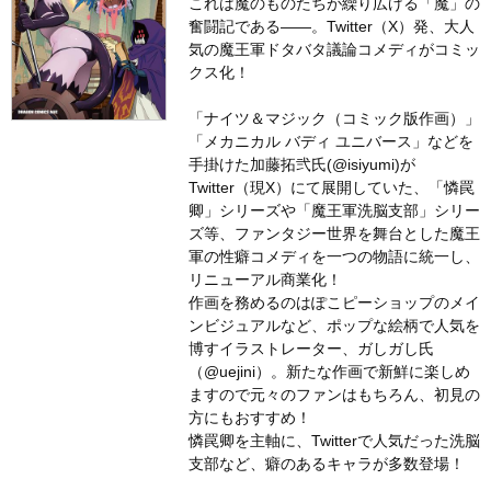
これは魔のものたちが繰り広げる「魔」の
奮闘記である――。Twitter（X）発、大人
気の魔王軍ドタバタ議論コメディがコミッ
クス化！
「ナイツ＆マジック（コミック版作画）」
「メカニカル バディ ユニバース」などを
手掛けた加藤拓弐氏(@isiyumi)が
Twitter（現X）にて展開していた、「憐罠
卿」シリーズや「魔王軍洗脳支部」シリー
ズ等、ファンタジー世界を舞台とした魔王
軍の性癖コメディを一つの物語に統一し、
リニューアル商業化！
作画を務めるのはぽこピーショップのメイ
ンビジュアルなど、ポップな絵柄で人気を
博すイラストレーター、ガしガし氏
（@uejini）。新たな作画で新鮮に楽しめ
ますので元々のファンはもちろん、初見の
方にもおすすめ！
憐罠卿を主軸に、Twitterで人気だった洗脳
支部など、癖のあるキャラが多数登場！