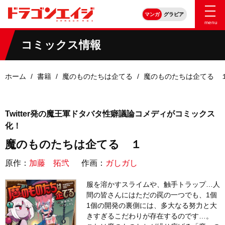
マンガ
グラビア
menu
コミックス情報
ホーム
書籍
魔のものたちは企てる
魔のものたちは企てる 
Twitter発の魔王軍ドタバタ性癖議論コメディがコミックス
化！
魔のものたちは企てる １
原作：
加藤 拓弐
作画：
ガしガし
服を溶かすスライムや、触手トラップ…人
間の皆さんにはただの罠の一つでも、1個
1個の開発の裏側には、多大なる努力と大
きすぎるこだわりが存在するのです…。