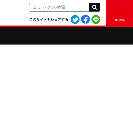
検索
Twitter
Facebook
LINE
menu
このサイトをシェアする
で
で
で
シ
シ
シ
ェ
ェ
ェ
ア
ア
ア
す
す
す
る
る
る