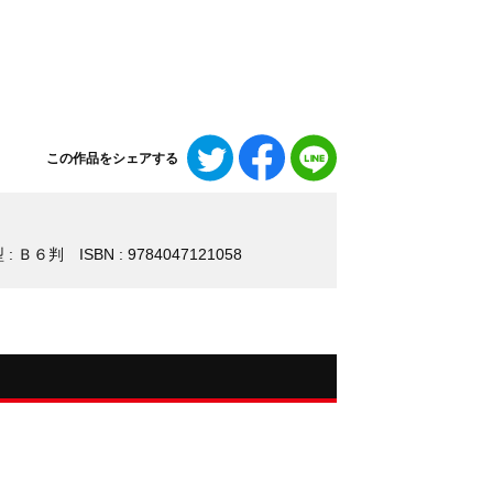
Twitter
Facebook
LINE
この作品をシェアする
で
で
で
シ
シ
シ
ェ
ェ
ェ
ア
ア
ア
 : Ｂ６判
ISBN : 9784047121058
す
す
す
る
る
る