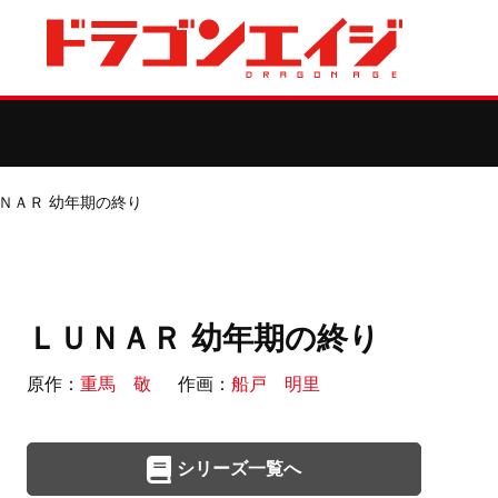
ＮＡＲ 幼年期の終り
ＬＵＮＡＲ 幼年期の終り
原作：
重馬 敬
作画：
船戸 明里
シリーズ一覧へ