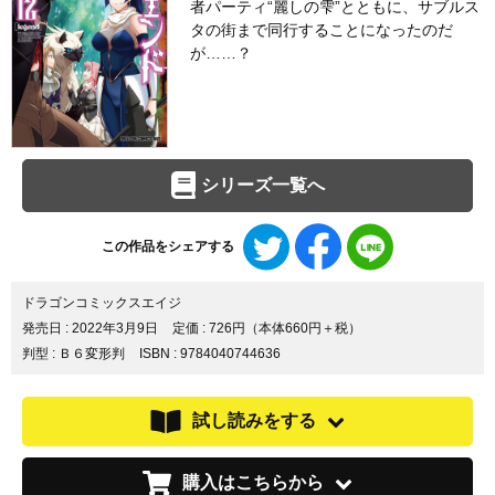
者パーティ“麗しの雫”とともに、サブルス
タの街まで同行することになったのだ
が……？
シリーズ一覧へ
Twitter
Facebook
LINE
この作品をシェアする
で
で
で
シ
シ
シ
ェ
ェ
ェ
ドラゴンコミックスエイジ
ア
ア
ア
発売日 :
2022年3月9日
定価 : 726円（本体660円＋税）
す
す
す
判型 : Ｂ６変形判
ISBN : 9784040744636
る
る
る
試し読みをする
購入はこちらから