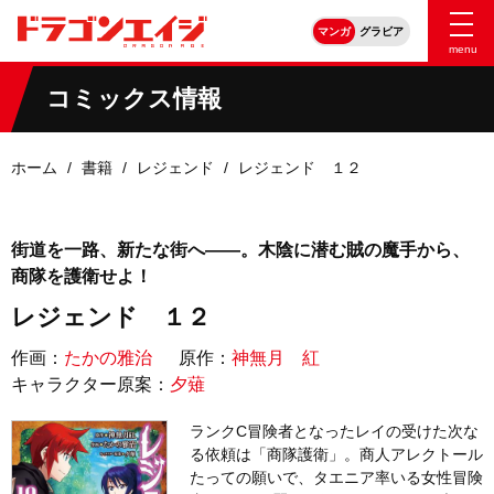
マンガ
グラビア
menu
コミックス情報
ホーム
書籍
レジェンド
レジェンド １２
街道を一路、新たな街へ――。木陰に潜む賊の魔手から、
商隊を護衛せよ！
レジェンド １２
作画：
たかの雅治
原作：
神無月 紅
キャラクター原案：
夕薙
ランクC冒険者となったレイの受けた次な
る依頼は「商隊護衛」。商人アレクトール
たっての願いで、タエニア率いる女性冒険