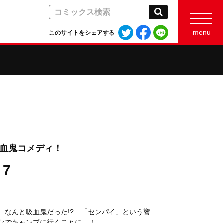
検索
Twitter
Facebook
LINE
menu
このサイトをシェアする
で
で
で
シ
シ
シ
ェ
ェ
ェ
ア
ア
ア
す
す
す
る
る
る
吸血鬼コメディ！
7
…なんと吸血鬼だった!? 「センパイ」という響
なでキャンプに行くことに…！