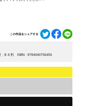
Twitter
Facebook
LINE
この作品をシェアする
で
で
で
シ
シ
シ
ェ
ェ
ェ
ア
ア
ア
 : Ｂ６判
ISBN : 9784040756455
す
す
す
る
る
る