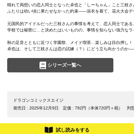
晴れて両想いの恋人同士となった卓也と「しーちゃん」こと三枝さ
ふたりは幼い頃に果たせなかった約束――浴衣を着て、花火大会デ
元国民的アイドルだった三枝さんの事情を考えて、恋人同士である
学校では秘密に…と決めたはいいものの、事情を知らない強力なライ
秋の足音とともに近づく学園祭、メイド喫茶…楽しみは目白押し！
卓也は、そして三枝さんは恋の試練（？）にどう立ち向かうのか―
シリーズ一覧へ
ドラゴンコミックスエイジ
発売日 :
2025年12月9日
定価 : 792円（本体720円＋税）
判型
試し読みをする