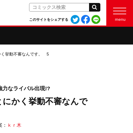
検索
Twitter
Facebook
LINE
menu
このサイトをシェアする
で
で
で
シ
シ
シ
ェ
ェ
ェ
ア
ア
ア
す
す
す
く挙動不審なんです。 5
る
る
る
力なライバル出現!?
とにかく挙動不審なんで
案：
ｋｒ木