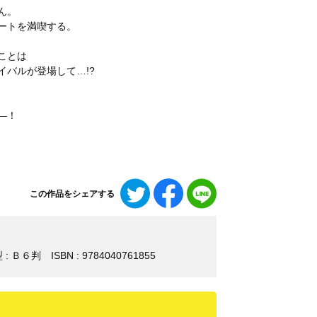
ん。
ートを満喫する。
ことは
バルが登場して…!?
―！
Twitter
Facebook
LINE
この作品をシェアする
で
で
で
シ
シ
シ
ェ
ェ
ェ
ア
ア
ア
 : Ｂ６判
ISBN : 9784040761855
す
す
す
る
る
る