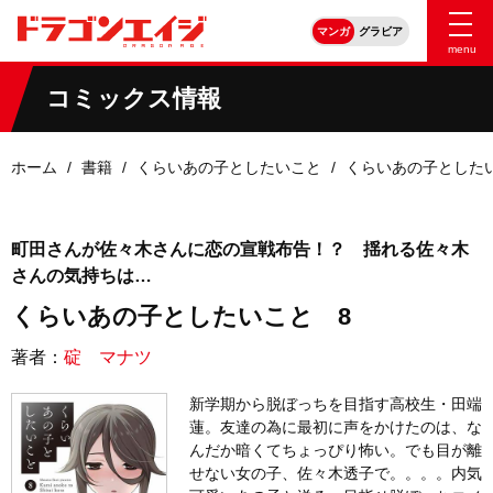
マンガ
グラビア
menu
コミックス情報
ホーム
書籍
くらいあの子としたいこと
くらいあの子とした
町田さんが佐々木さんに恋の宣戦布告！？ 揺れる佐々木
さんの気持ちは…
くらいあの子としたいこと 8
著者：
碇 マナツ
新学期から脱ぼっちを目指す高校生・田端
蓮。友達の為に最初に声をかけたのは、な
んだか暗くてちょっぴり怖い。でも目が離
せない女の子、佐々木透子で。。。。内気