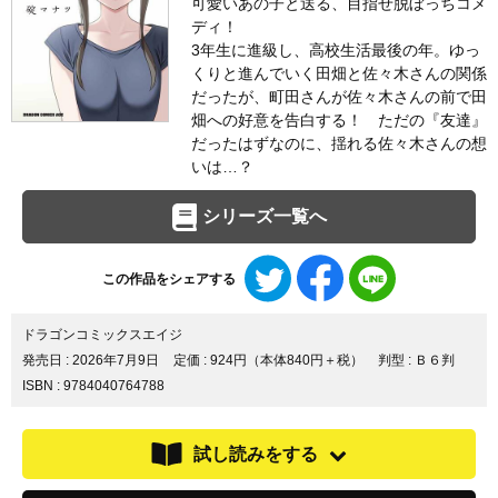
可愛いあの子と送る、目指せ脱ぼっちコメ
ディ！
3年生に進級し、高校生活最後の年。ゆっ
くりと進んでいく田畑と佐々木さんの関係
だったが、町田さんが佐々木さんの前で田
畑への好意を告白する！ ただの『友達』
だったはずなのに、揺れる佐々木さんの想
いは…？
シリーズ一覧へ
Twitter
Facebook
LINE
この作品をシェアする
で
で
で
シ
シ
シ
ェ
ェ
ェ
ドラゴンコミックスエイジ
ア
ア
ア
発売日 :
2026年7月9日
定価 : 924円（本体840円＋税）
判型 : Ｂ６判
す
す
す
ISBN : 9784040764788
る
る
る
試し読みをする