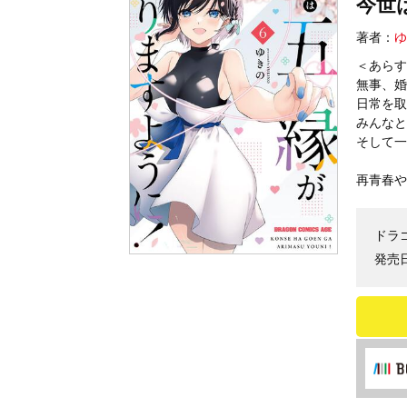
今世
著者：
ゆ
＜あらす
無事、婚
日常を取
みんなと
そして一
再青春や
ドラ
発売日