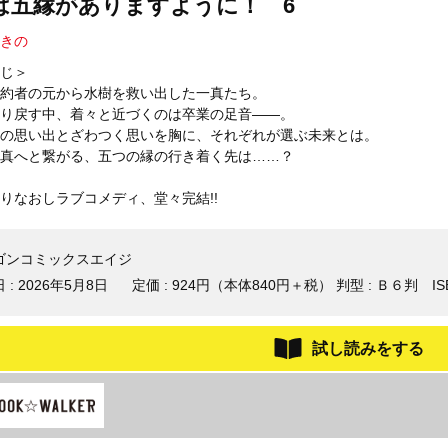
は五縁がありますように！ 6
きの
じ＞
約者の元から水樹を救い出した一真たち。
り戻す中、着々と近づくのは卒業の足音――。
の思い出とざわつく思いを胸に、それぞれが選ぶ未来とは。
真へと繋がる、五つの縁の行き着く先は……？
りなおしラブコメディ、堂々完結!!
ゴンコミックスエイジ
 :
2026年5月8日
定価 : 924円（本体840円＋税）
判型 : Ｂ６判
IS
試し読みをする