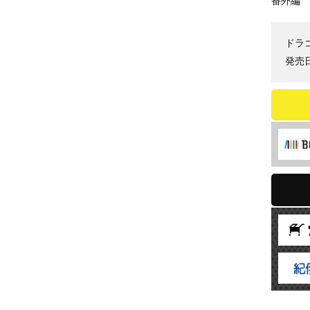
番外編
ドラ
発売日