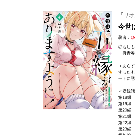
「リオ
今世
著者：
ゆ
◎もしも
再青春
＜あらす
すったも
ートに誘
＜収録話
第18縁
第19縁
第20縁
第21縁
第22縁
第23縁