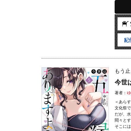
もう止
今世
著者：
ゆ
＜あらす
文化祭で
だが、水
悶々とす
そこには