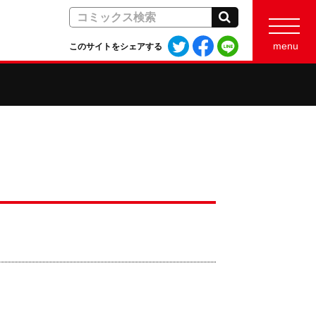
検索
Twitter
Facebook
LINE
menu
このサイトをシェアする
で
で
で
シ
シ
シ
ェ
ェ
ェ
ア
ア
ア
す
す
す
る
る
る