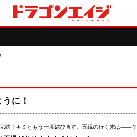
！
ように！
完結！キミともう一度結び直す、五縁の行く末は――？