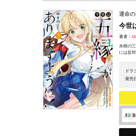
運命の
今世
著者：
ゆ
水樹の三
には反対
ドラ
発売日