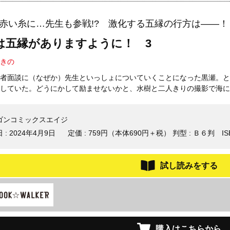
赤い糸に…先生も参戦!? 激化する五縁の行方は――！
は五縁がありますように！ 3
きの
者面談に（なぜか）先生といっしょについていくことになった黒瀬。と
していた。どうにかして励ませないかと、水樹と二人きりの撮影で海に
ゴンコミックスエイジ
 :
2024年4月9日
定価 : 759円（本体690円＋税）
判型 : Ｂ６判
IS
試し読みをする
購入はこちらから